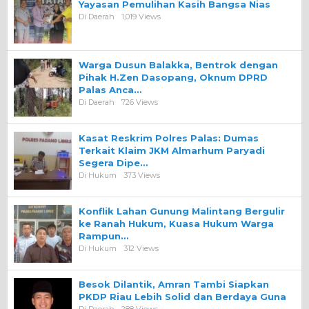
Yayasan Pemulihan Kasih Bangsa Nias
Di Daerah
1,019 Views
Warga Dusun Balakka, Bentrok dengan
Pihak H.Zen Dasopang, Oknum DPRD
Palas Anca…
Di Daerah
726 Views
Kasat Reskrim Polres Palas: Dumas
Terkait Klaim JKM Almarhum Paryadi
Segera Dipe…
Di Hukum
373 Views
Konflik Lahan Gunung Malintang Bergulir
ke Ranah Hukum, Kuasa Hukum Warga
Rampun…
Di Hukum
312 Views
Besok Dilantik, Amran Tambi Siapkan
PKDP Riau Lebih Solid dan Berdaya Guna