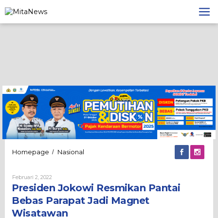
Lewati
ke
konten
Presiden
Homepage
Nasional
/
Jokowi
Resmikan
Oleh
Februari 2, 2022
Pantai
Admin
Presiden Jokowi Resmikan Pantai
Bebas
Parapat
Bebas Parapat Jadi Magnet
Jadi
Wisatawan
Magnet