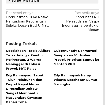
Magnet Wisatawan
Navigasi
Pos sebelumnya
Pos berikutnya
Ombudsman Buka Posko
Komunitas PB
pos
Pengaduan Kecurangan
Persaudaraan Vespa
Seleksi Dosen BLU UINSU
Indonesia Terbentuk di
Medan
Posting Terkait
Kecelakaan Tragis Akibat
Gubernur Edy Rahmayadi
Tidak Adanya Rambu
Sampaikan 10 Usulan
Peringatan, 2 Warga
Proyek Prioritas Sumut ke
Meninggal di Lokasi
Menteri PPN
Proyek MYC Palas
Edy Rahmayadi Sebut
Edy Rahmayadi Harap
Tujuh Pelabuhan dan
Wisata Kesehatan Sumut
Empat Kapal Motor
Meningkat
Diresmikan Jokowi
Sangat Membantu
Masyarakat Kawasan
Danau Toba