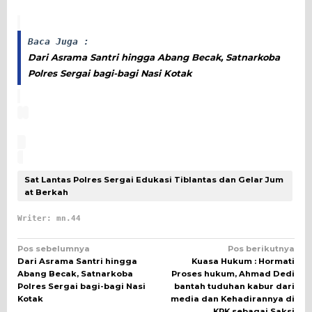
Baca Juga :
Dari Asrama Santri hingga Abang Becak, Satnarkoba
Polres Sergai bagi-bagi Nasi Kotak
Sat Lantas Polres Sergai Edukasi Tiblantas dan Gelar Jum
at Berkah
Writer: mn.44
Navigasi
Pos sebelumnya
Pos berikutnya
Dari Asrama Santri hingga
Kuasa Hukum : Hormati
pos
Abang Becak, Satnarkoba
Proses hukum, Ahmad Dedi
Polres Sergai bagi-bagi Nasi
bantah tuduhan kabur dari
Kotak
media dan Kehadirannya di
KPK sebagai Saksi