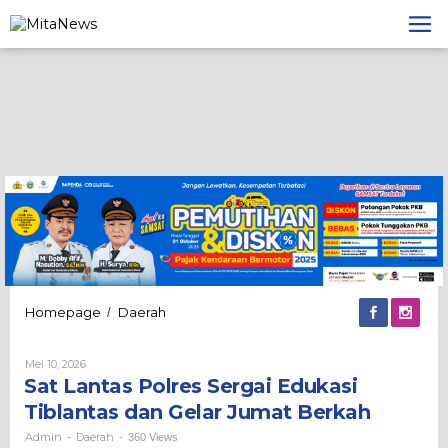
Lewati
ke
konten
Sat
Homepage
Daerah
/
Lantas
Polres
Oleh
Mei 10, 2026
Sergai
Admin
Sat Lantas Polres Sergai Edukasi
Edukasi
Tiblantas
Tiblantas dan Gelar Jumat Berkah
dan
Gelar
Admin
Daerah
-
-
360 Views