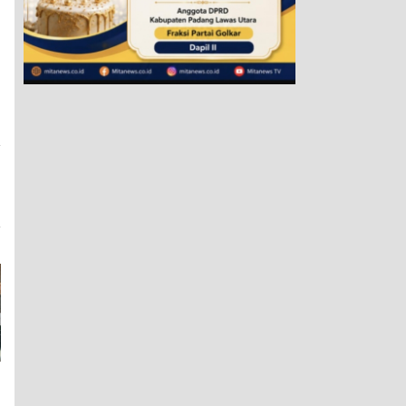
a
a
g