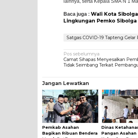
lainnya, serta Kepala SMA N 1 Ma
Wali Kota Sibolga
Baca juga :
Lingkungan Pemko Sibolga
Satgas COVID-19 Tapteng Gelar 
Navigasi
Pos sebelumnya
Camat Sihapas Menyesalkan Pemb
pos
Tidak Seimbang Terkait Pembangu
Jangan Lewatkan
Pemkab Asahan
Dinas Ketahana
Bagikan Ribuan Bendera
Pangan Asahan G