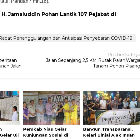
tauli Pandan.* mn.16).
 H. Jamaluddin Pohan Lantik 107 Pejabat di
Rapat Penanggulangan dan Antisipasi Penyebaran COVID-19
Pos berikutny
eritaan
Jalan Sepanjang 2,5 KM Rusak Parah,Warg
nan Jalan
Tanam Pohon Pisan
n
Pemkab Nias Gelar
Bangun Transparansi,
elar Uji
Kunjungan Sosial di
Kejari Binjai Ajak Insan