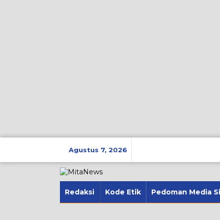
Lewati
ke
Agustus 7, 2026
konten
Redaksi
Kode Etik
Pedoman Media S