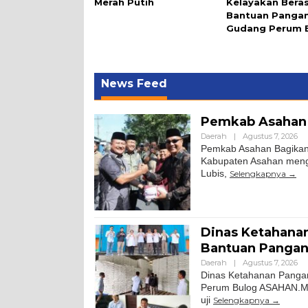
Merah Putih
Kelayakan Bera
Bantuan Pangan
Gudang Perum 
News Feed
Pemkab Asahan 
Daerah
|
Agustus 7, 2026
Pemkab Asahan Bagikan 
Kabupaten Asahan meng
Lubis,
Selengkapnya
Dinas Ketahanan
Bantuan Pangan
Daerah
|
Agustus 7, 2026
Dinas Ketahanan Pangan
Perum Bulog ASAHAN.Mi
uji
Selengkapnya