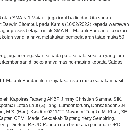
olah SMA N 1 Matauli juga turut hadir, dan kita sudah
ut Darwin Sitompul, pada Kamis (10/02/2022) kepada wartawan
gar proses belajar untuk SMA N 1 Matauli Pandan dilakukan
sekolah yang lainnya melakukan pembelajaran tatap muka 50
teng juga menegaskan kepada para kepala sekolah yang lain
t perkembangan di sekolahnya masing-masing kepada Satgas
N 1 Matauli Pandan itu menyatakan siap melaksanakan hasil
iri oleh Kapolres Tapteng AKBP Jimmy Christian Samma, SIK,
aspotmar Letda Laut (S) Tangi Lumbantoruan, Dansatradar 234
, M.Si (Han), Kasdim 0211/TT Mayor Inf Tengku M. Khair, SE,
Kapten CPM I Made, Sekdakab Tapteng Yetty Sembiring,
teng, Direktur RSUD Pandan dan beberapa pimpinan OPD