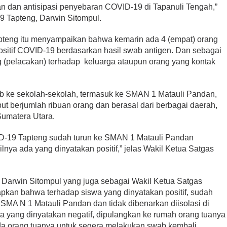
 dan antisipasi penyebaran COVID-19 di Tapanuli Tengah,”
9 Tapteng, Darwin Sitompul.
pteng itu menyampaikan bahwa kemarin ada 4 (empat) orang
sitif COVID-19 berdasarkan hasil swab antigen. Dan sebagai
ing (pelacakan) terhadap keluarga ataupun orang yang kontak
swab ke sekolah-sekolah, termasuk ke SMAN 1 Matauli Pandan,
ut berjumlah ribuan orang dan berasal dari berbagai daerah,
Sumatera Utara.
D-19 Tapteng sudah turun ke SMAN 1 Matauli Pandan
nya ada yang dinyatakan positif,” jelas Wakil Ketua Satgas
ng Darwin Sitompul yang juga sebagai Wakil Ketua Satgas
kan bahwa terhadap siswa yang dinyatakan positif, sudah
si SMA N 1 Matauli Pandan dan tidak dibenarkan diisolasi di
a yang dinyatakan negatif, dipulangkan ke rumah orang tuanya
a orang tuanya untuk segera melakukan swab kembali