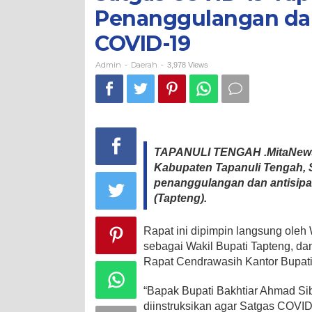
Rapat
Penanggulangan dan
Penanggulangan
dan
COVID-19
Antisipasi
Penyebaran
COVID-
Admin
Daerah
-
-
3,978 Views
19
TAPANULI TENGAH .MitaNews.
Kabupaten Tapanuli Tengah, S
penanggulangan dan antisipa
(Tapteng).
Rapat ini dipimpin langsung oleh
sebagai Wakil Bupati Tapteng, da
Rapat Cendrawasih Kantor Bupati
“Bapak Bupati Bakhtiar Ahmad Sib
diinstruksikan agar Satgas COVI