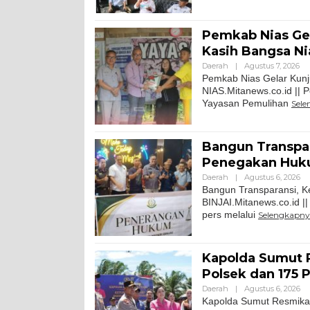
Pemkab Nias Gel
Kasih Bangsa Ni
Daerah
|
Agustus 7, 2026
Pemkab Nias Gelar Kunj
NIAS.Mitanews.co.id || 
Yayasan Pemulihan
Sel
Bangun Transpara
Penegakan Hu
Daerah
|
Agustus 6, 2026
Bangun Transparansi, Ke
BINJAI.Mitanews.co.id ||
pers melalui
Selengkapn
Kapolda Sumut 
Polsek dan 175 P
Daerah
|
Agustus 6, 2026
Kapolda Sumut Resmikan