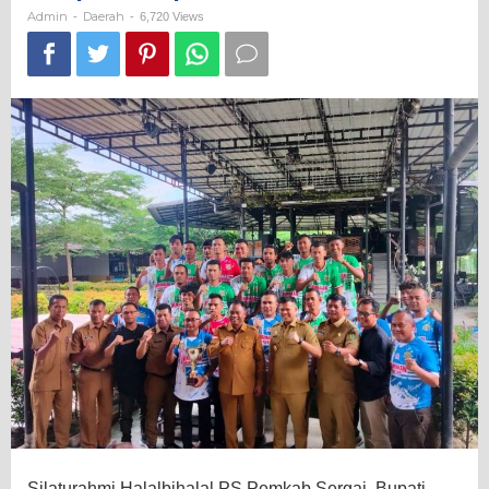
Sampaikan
Admin
Daerah
-
-
6,720 Views
Apresiasi
Silaturahmi Halalbihalal PS Pemkab Sergai, Bupati