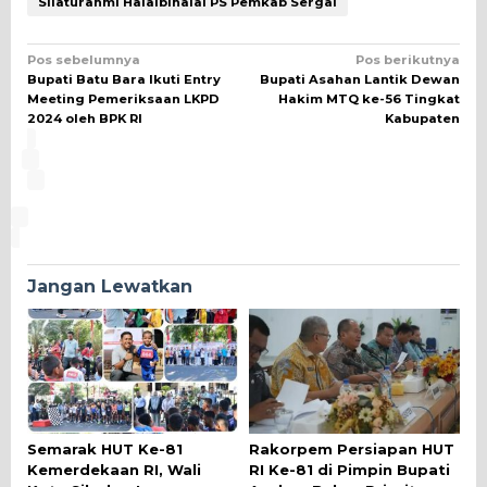
Silaturahmi Halalbihalal PS Pemkab Sergai
Navigasi
Pos sebelumnya
Pos berikutnya
Bupati Batu Bara Ikuti Entry
Bupati Asahan Lantik Dewan
pos
Meeting Pemeriksaan LKPD
Hakim MTQ ke-56 Tingkat
2024 oleh BPK RI
Kabupaten
Jangan Lewatkan
Semarak HUT Ke-81
Rakorpem Persiapan HUT
Kemerdekaan RI, Wali
RI Ke-81 di Pimpin Bupati