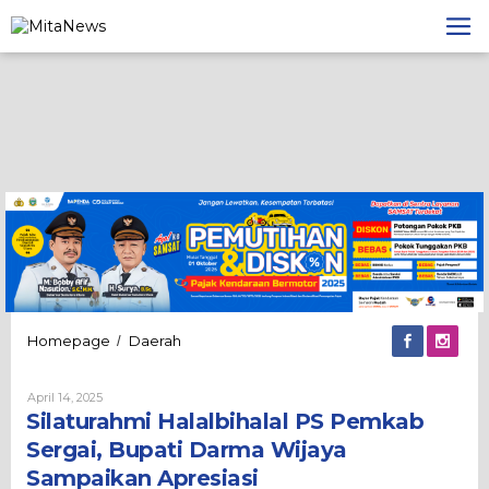
Lewati
ke
konten
Silaturahmi
Homepage
Daerah
/
Halalbihalal
PS
Oleh
April 14, 2025
Pemkab
Admin
Silaturahmi Halalbihalal PS Pemkab
Sergai,
Bupati
Sergai, Bupati Darma Wijaya
Darma
Sampaikan Apresiasi
Wijaya