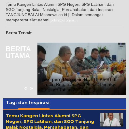
Temu Kangen Lintas Alumni SPG Negeri, SPG Latihan, dan
SGO Tanjung Balai: Nostalgia, Persahabatan, dan Inspirasi
TANGJUNGBALAI.Mitanews.co.id || Dalam semangat
mempererat silaturahmi
Selengkapnya
Berita Terkait
BERITA
UTAMA
merdekaan RI,
Rakorpem Persiapan HUT RI Ke-81 di
 Ratusan Pelajar
Pimpin Bupati Asahan Bahas Prioritas
«
»
an 5K
Program Tahun 2027
Tag:
dan Inspirasi
Temu Kangen Lintas Alumni SPG
Negeri, SPG Latihan, dan SGO Tanjung
Balai: Nostalgia, Persahabatan, dan