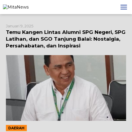
Lewati
ke
konten
Januari 9, 2025
Temu Kangen Lintas Alumni SPG Negeri, SPG
Latihan, dan SGO Tanjung Balai: Nostalgia,
Persahabatan, dan Inspirasi
DAERAH