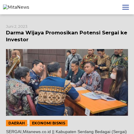
Lewati
ke
konten
Juni 2, 2023
Darma Wijaya Promosikan Potensi Sergai ke
Investor
,
DAERAH
EKONOMI BISNIS
SERGAI,Mitanews.co.id || Kabupaten Serdang Bedagai (Sergai)