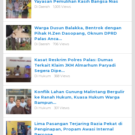
Yayasan Pemulihan Kasih Bangsa Nias
Di Daerah
1,005 Views
Warga Dusun Balakka, Bentrok dengan
Pihak H.Zen Dasopang, Oknum DPRD
Palas Anca…
Di Daerah
706 Views
Kasat Reskrim Polres Palas: Dumas
Terkait Klaim JKM Almarhum Paryadi
Segera Dipe…
Di Hukum
368 Views
Konflik Lahan Gunung Malintang Bergulir
ke Ranah Hukum, Kuasa Hukum Warga
Rampun…
Di Hukum
301 Views
Lima Pasangan Terjaring Razia Pekat di
Penginapan, Propam Awasi Internal
Persone…