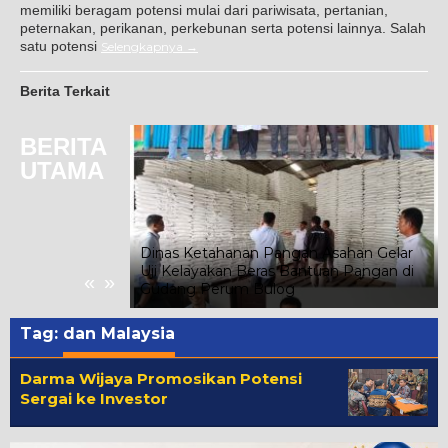
memiliki beragam potensi mulai dari pariwisata, pertanian,
peternakan, perikanan, perkebunan serta potensi lainnya. Salah
satu potensi
Selengkapnya
Berita Terkait
BERITA
UTAMA
Dinas Ketahanan Pangan Asahan Gelar
n Ribuan
Uji Kelayakan Beras Bantuan Pangan di
«
»
Gudang Perum Bulog
Tag:
dan Malaysia
Darma Wijaya Promosikan Potensi
Sergai ke Investor