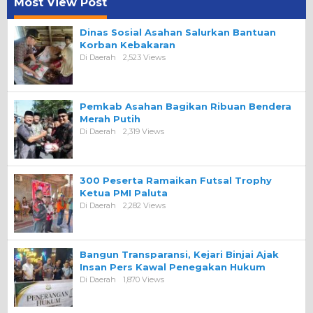
Most View Post
Dinas Sosial Asahan Salurkan Bantuan
Korban Kebakaran
Di Daerah
2,523 Views
Pemkab Asahan Bagikan Ribuan Bendera
Merah Putih
Di Daerah
2,319 Views
300 Peserta Ramaikan Futsal Trophy
Ketua PMI Paluta
Di Daerah
2,282 Views
Bangun Transparansi, Kejari Binjai Ajak
Insan Pers Kawal Penegakan Hukum
Di Daerah
1,870 Views