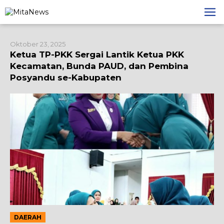
Lewati
ke
konten
Oktober 23, 2025
Ketua TP-PKK Sergai Lantik Ketua PKK
Kecamatan, Bunda PAUD, dan Pembina
Posyandu se-Kabupaten
DAERAH