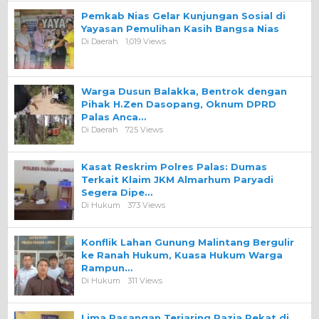
Pemkab Nias Gelar Kunjungan Sosial di
Yayasan Pemulihan Kasih Bangsa Nias
Di Daerah
1,019 Views
Warga Dusun Balakka, Bentrok dengan
Pihak H.Zen Dasopang, Oknum DPRD
Palas Anca…
Di Daerah
725 Views
Kasat Reskrim Polres Palas: Dumas
Terkait Klaim JKM Almarhum Paryadi
Segera Dipe…
Di Hukum
373 Views
Konflik Lahan Gunung Malintang Bergulir
ke Ranah Hukum, Kuasa Hukum Warga
Rampun…
Di Hukum
311 Views
Lima Pasangan Terjaring Razia Pekat di