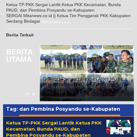
Ketua TP-PKK Sergai Lantik Ketua PKK Kecamatan, Bunda
PAUD, dan Pembina Posyandu se-Kabupaten
SERGAI.Mitanews.co.id || Ketua Tim Penggerak PKK Kabupaten
Serdang Bedagai
Selengkapnya
Berita Terkait
BERITA
UTAMA
tai Demokrat
Dukung Pengembangan Atlet Muda,
n Langit Biru
Wali Kota Sibolga Buka Turnamen Sepak
ap Aek
Bola KAMISTA Cup 2026 Tingkat
«
»
SMA/SMK
Tag:
dan Pembina Posyandu se-Kabupaten
Ketua TP-PKK Sergai Lantik Ketua PKK
Kecamatan, Bunda PAUD, dan
Pembina Posyandu se-Kabupaten