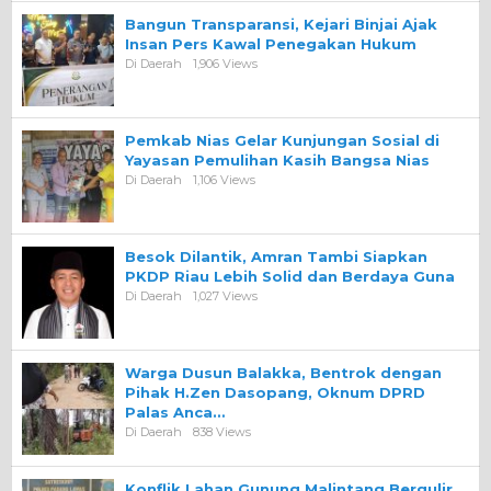
Bangun Transparansi, Kejari Binjai Ajak
Insan Pers Kawal Penegakan Hukum
Di Daerah
1,906 Views
Pemkab Nias Gelar Kunjungan Sosial di
Yayasan Pemulihan Kasih Bangsa Nias
Di Daerah
1,106 Views
Besok Dilantik, Amran Tambi Siapkan
PKDP Riau Lebih Solid dan Berdaya Guna
Di Daerah
1,027 Views
Warga Dusun Balakka, Bentrok dengan
Pihak H.Zen Dasopang, Oknum DPRD
Palas Anca…
Di Daerah
838 Views
Konflik Lahan Gunung Malintang Bergulir