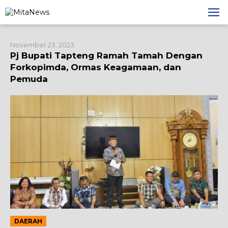
Lewati
ke
konten
November 23, 2023
Pj Bupati Tapteng Ramah Tamah Dengan
Forkopimda, Ormas Keagamaan, dan
Pemuda
DAERAH