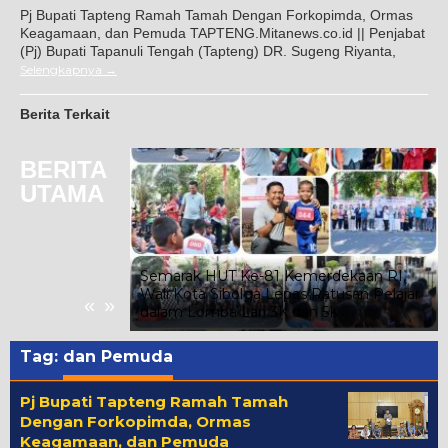
Pj Bupati Tapteng Ramah Tamah Dengan Forkopimda, Ormas
Keagamaan, dan Pemuda TAPTENG.Mitanews.co.id || Penjabat
(Pj) Bupati Tapanuli Tengah (Tapteng) DR. Sugeng Riyanta,
Selengkapnya
Berita Terkait
BERITA
UTAMA
oba Joujou
tawan
Semarak HUT Ke-81 Kemerdekaan RI,
nfaat dan
Wali Kota Sibolga Lepas Ratusan Pelajar
«
»
r
dalam Lomba Lari 3K dan 5K
Tag:
dan Pemuda
Pj Bupati Tapteng Ramah Tamah
Dengan Forkopimda, Ormas
Keagamaan, dan Pemuda