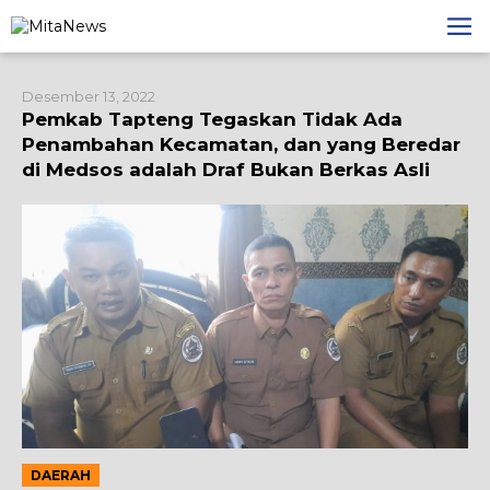
Lewati
ke
konten
Desember 13, 2022
Pemkab Tapteng Tegaskan Tidak Ada
Penambahan Kecamatan, dan yang Beredar
di Medsos adalah Draf Bukan Berkas Asli
DAERAH