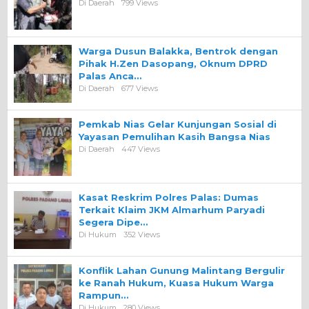
Di Daerah
799 Views
Warga Dusun Balakka, Bentrok dengan
Pihak H.Zen Dasopang, Oknum DPRD
Palas Anca…
Di Daerah
677 Views
Pemkab Nias Gelar Kunjungan Sosial di
Yayasan Pemulihan Kasih Bangsa Nias
Di Daerah
447 Views
Kasat Reskrim Polres Palas: Dumas
Terkait Klaim JKM Almarhum Paryadi
Segera Dipe…
Di Hukum
352 Views
Konflik Lahan Gunung Malintang Bergulir
ke Ranah Hukum, Kuasa Hukum Warga
Rampun…
Di Hukum
280 Views