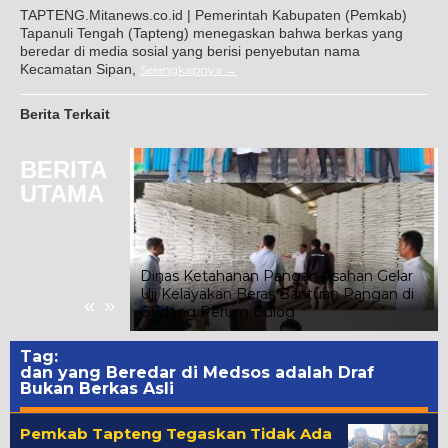
TAPTENG.Mitanews.co.id | Pemerintah Kabupaten (Pemkab)
Tapanuli Tengah (Tapteng) menegaskan bahwa berkas yang
beredar di media sosial yang berisi penyebutan nama
Kecamatan Sipan,
Selengkapnya
Berita Terkait
BERITA
UTAMA
Dinas Ketahanan Pangan Asahan Gelar
n Ribuan
Uji Kelayakan Beras Bantuan Pangan di
«
»
Gudang Perum Bulog
Tag:
dan yang Beredar di Medsos adalah Draf
Bukan Berkas Asli
Pemkab Tapteng Tegaskan Tidak Ada