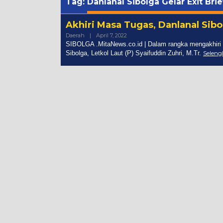
Tag:
Danlanal Sibolga Gelar Exit Brie
Akhiri Masa Tugas, Danlanal Sibol
Oleh
Daerah
|
April 7, 2022
Admin
SIBOLGA .MitaNews.co.id | Dalam rangka mengakhiri
Sibolga, Letkol Laut (P) Syaifuddin Zuhri, M.Tr.
Selen