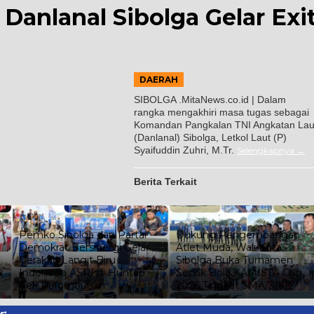
 Danlanal Sibolga Gelar Exi
DAERAH
SIBOLGA .MitaNews.co.id | Dalam
rangka mengakhiri masa tugas sebagai
Komandan Pangkalan TNI Angkatan Lau
(Danlanal) Sibolga, Letkol Laut (P)
Syaifuddin Zuhri, M.Tr.
Selengkapnya
Berita Terkait
Pemko Sibolga dan Partai
Dukung Pengembangan
Demokrat Bersinergi Gelar
Atlet Muda, Wali Kota
Gerakan Langit Biru
Sibolga Buka Turnamen
Indonesia ASRI di Huntap
Sepak Bola KAMISTA Cup
Aek Parombunan
2026 Tingkat SMA/SMK