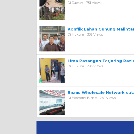
Di Daerah
751 Views
Konflik Lahan Gunung Malint
Di Hukum
332 Views
Lima Pasangan Terjaring Razi
Di Hukum
293 Views
Bisnis Wholesale Network ca
Di Ekonomi Bisnis
241 Views