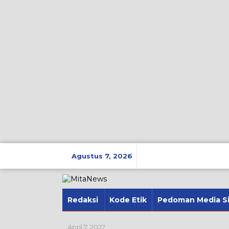
Lewati
ke
Agustus 7, 2026
konten
Redaksi
Kode Etik
Pedoman Media S
April 7, 2022