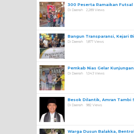
300 Peserta Ramaikan Futsal
Di Daerah
2,289 Views
Bangun Transparansi, Kejari 
Di Daerah
1,877 Views
Pemkab Nias Gelar Kunjungan 
Di Daerah
1,043 Views
Besok Dilantik, Amran Tambi 
Di Daerah
982 Views
Warga Dusun Balakka, Bentr