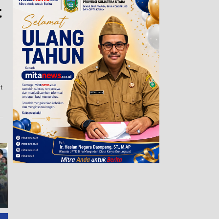
t
t
Pewarta Polrestabes Medan
Ketua TP PKK Ny. Yusnila
Gelar Jumat Barokah,
Indriati Taufik Serahkan
Pererat Silaturahmi,
Bantuan Kepada Kelompok
Kokohkan Sinergi Media dan
Pelaksana UP2K PKK di
Kepolisian
Kelurahan Sentang