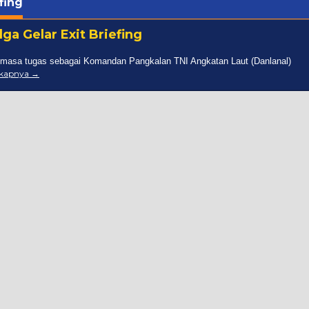
fing
ga Gelar Exit Briefing
 masa tugas sebagai Komandan Pangkalan TNI Angkatan Laut (Danlanal)
gkapnya