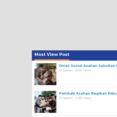
Most View Post
Dinas Sosial Asahan Salurka
Di Daerah
2,532 Views
Pemkab Asahan Bagikan Ribua
Di Daerah
2,355 Views