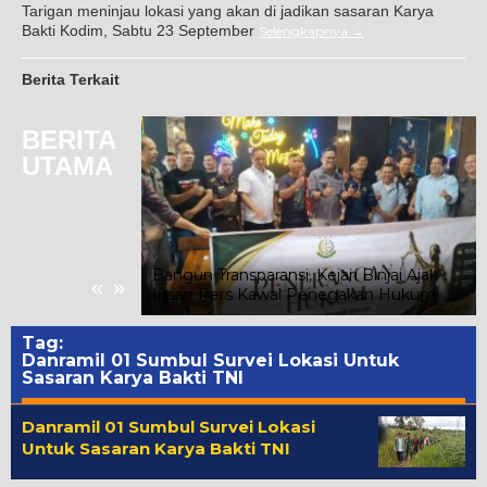
Tarigan meninjau lokasi yang akan di jadikan sasaran Karya
Bakti Kodim, Sabtu 23 September
Selengkapnya
Berita Terkait
BERITA
UTAMA
Gunung Malintang
nan, Kuasa
Warga Segera
Bangun Transparansi, Kejari Binjai Ajak
«
»
Insan Pers Kawal Penegakan Hukum
Tag:
Danramil 01 Sumbul Survei Lokasi Untuk
Sasaran Karya Bakti TNI
Danramil 01 Sumbul Survei Lokasi
Untuk Sasaran Karya Bakti TNI