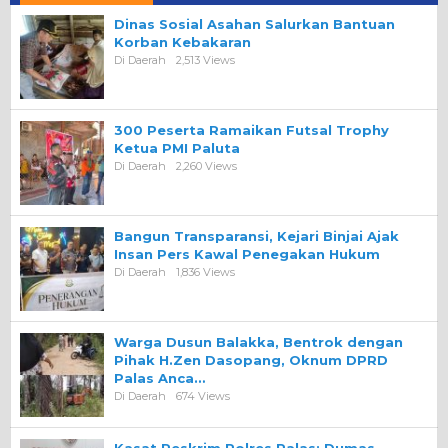
Dinas Sosial Asahan Salurkan Bantuan
Korban Kebakaran
Di Daerah
2,513 Views
300 Peserta Ramaikan Futsal Trophy
Ketua PMI Paluta
Di Daerah
2,260 Views
Bangun Transparansi, Kejari Binjai Ajak
Insan Pers Kawal Penegakan Hukum
Di Daerah
1,836 Views
Warga Dusun Balakka, Bentrok dengan
Pihak H.Zen Dasopang, Oknum DPRD
Palas Anca…
Di Daerah
674 Views
Kasat Reskrim Polres Palas: Dumas