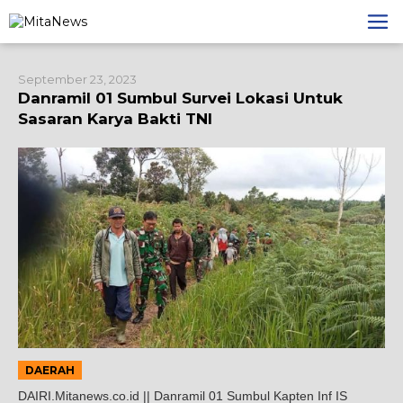
Lewati
ke
konten
September 23, 2023
Danramil 01 Sumbul Survei Lokasi Untuk
Sasaran Karya Bakti TNI
DAERAH
DAIRI.Mitanews.co.id || Danramil 01 Sumbul Kapten Inf IS