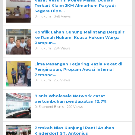
Terkait Klaim JKM Almarhum Paryadi
Segera Dipe…
Di Hukum
348 Views
Konflik Lahan Gunung Malintang Bergulir
ke Ranah Hukum, Kuasa Hukum Warga
Rampun…
Di Hukum
274 Views
Lima Pasangan Terjaring Razia Pekat di
Penginapan, Propam Awasi Internal
Persone…
Di Hukum
255 Views
Bisnis Wholesale Network catat
pertumbuhan pendapatan 12,7%
Di Ekonomi Bisnis
220 Views
Pemkab Nias Kunjungi Panti Asuhan
Kinderdorf ST. Antonius