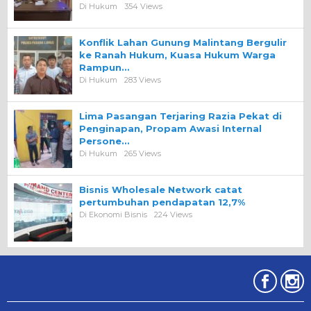
Di Hukum
354 Views
Konflik Lahan Gunung Malintang Bergulir
ke Ranah Hukum, Kuasa Hukum Warga
Rampun…
Di Hukum
283 Views
Lima Pasangan Terjaring Razia Pekat di
Penginapan, Propam Awasi Internal
Persone…
Di Hukum
265 Views
Bisnis Wholesale Network catat
pertumbuhan pendapatan 12,7%
Di Ekonomi Bisnis
224 Views