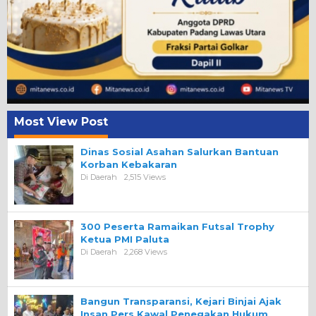
Most View Post
Dinas Sosial Asahan Salurkan Bantuan
Korban Kebakaran
Di Daerah
2,515 Views
300 Peserta Ramaikan Futsal Trophy
Ketua PMI Paluta
Di Daerah
2,268 Views
Bangun Transparansi, Kejari Binjai Ajak
Insan Pers Kawal Penegakan Hukum