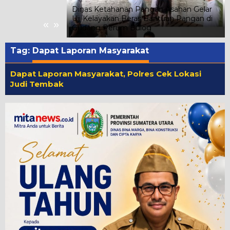
Dinas Ketahanan Pangan Asahan Gelar
n Ribuan
Uji Kelayakan Beras Bantuan Pangan di
«
»
Gudang Perum Bulog
Tag:
Dapat Laporan Masyarakat
Dapat Laporan Masyarakat, Polres Cek Lokasi
Judi Tembak