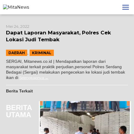
Lewati
ke
konten
Mei 24, 2022
Dapat Laporan Masyarakat, Polres Cek
Lokasi Judi Tembak
,
DAERAH
KRIMINAL
SERGAI, Mitanews.co.id | Mendapatkan laporan dari
masyarakat terkait praktik perjudian,personel Polres Serdang
Bedagai (Sergai) melakukan pengecekan ke lokasi judi tembak
ikan di
Selengkapnya
Berita Terkait
BERITA
UTAMA