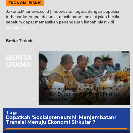
EKONOMI BISNIS
Jakarta.Mitanews.co.id | Indonesia, negara dengan populasi
terbesar ke-empat di dunia, masih harus melalui jalan berliku
sebelum dapat memastikan penanganan limbah plastik di
Selengkapnya
Berita Terkait
BERITA
UTAMA
merdekaan RI,
Rakorpem Persiapan HUT RI Ke-81 di
 Ratusan Pelajar
Pimpin Bupati Asahan Bahas Prioritas
«
»
an 5K
Program Tahun 2027
Tag:
Dapatkah ‘Socialpreneurshi’ Menjembatani
Transisi Menuju Ekonomi Sirkular ?