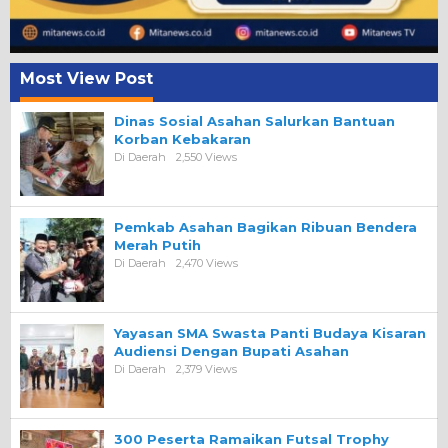
Most View Post
Dinas Sosial Asahan Salurkan Bantuan
Korban Kebakaran
Di Daerah
2,550 Views
Pemkab Asahan Bagikan Ribuan Bendera
Merah Putih
Di Daerah
2,470 Views
Yayasan SMA Swasta Panti Budaya Kisaran
Audiensi Dengan Bupati Asahan
Di Daerah
2,379 Views
300 Peserta Ramaikan Futsal Trophy