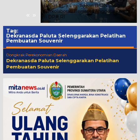
lres: Polisi
Dapat Ikuti Pendidikan IPDN yang
 Logging di
Berkolaborasi Bersama Anggota Komisi
«
»
II DPR RI
Tag:
Dekranasda Paluta Selenggarakan Pelatihan
Pembuatan Souvenir
Dongkrak Perekonomian Daerah
Dekranasda Paluta Selenggarakan Pelatihan
Pembuatan Souvenir