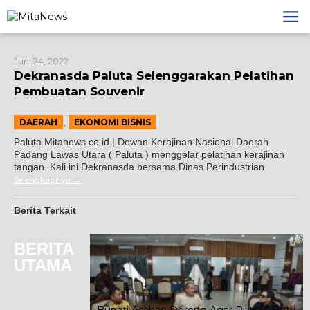
Lewati
ke
konten
Juni 24, 2022
Dekranasda Paluta Selenggarakan Pelatihan
Pembuatan Souvenir
,
DAERAH
EKONOMI BISNIS
Paluta.Mitanews.co.id | Dewan Kerajinan Nasional Daerah
Padang Lawas Utara ( Paluta ) menggelar pelatihan kerajinan
tangan. Kali ini Dekranasda bersama Dinas Perindustrian
Selengkapnya
Berita Terkait
BERITA
UTAMA
Bupati Asahan Dorong Agar Putra – Putri