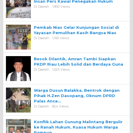
Insan Pers Kawal Penegakan Hukum
Di Daerah
1,900 Views
Pemkab Nias Gelar Kunjungan Sosial di
Yayasan Pemulihan Kasih Bangsa Nias
Di Daerah
1,100 Views
Besok Dilantik, Amran Tambi Siapkan
PKDP Riau Lebih Solid dan Berdaya Guna
Di Daerah
1,025 Views
Warga Dusun Balakka, Bentrok dengan
Pihak H.Zen Dasopang, Oknum DPRD
Palas Anca…
Di Daerah
824 Views
Konflik Lahan Gunung Malintang Bergulir
ke Ranah Hukum, Kuasa Hukum Warga
Rampun…