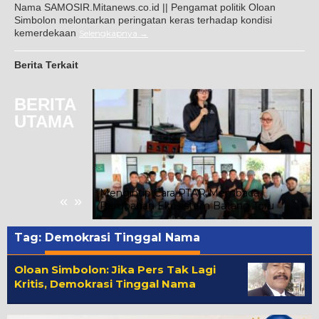
Nama SAMOSIR.Mitanews.co.id || Pengamat politik Oloan
Simbolon melontarkan peringatan keras terhadap kondisi
kemerdekaan
Selengkapnya
Berita Terkait
BERITA
UTAMA
 Bupati Hadiri
Mengintip Cara PTAR Membaca
«
»
antor Imigrasi
Perubahan Ekosistem Batang Toru
Tag:
Demokrasi Tinggal Nama
Oloan Simbolon: Jika Pers Tak Lagi
Kritis, Demokrasi Tinggal Nama