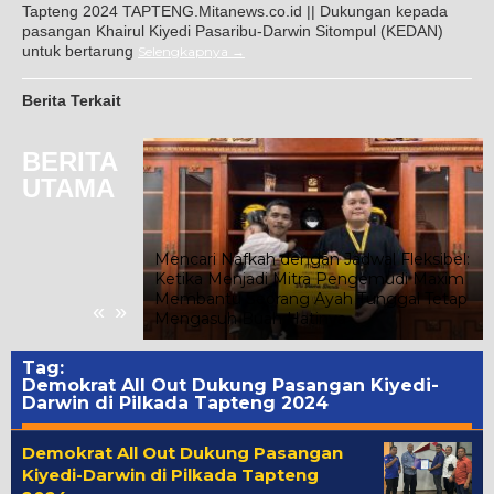
Tapteng 2024 TAPTENG.Mitanews.co.id || Dukungan kepada
pasangan Khairul Kiyedi Pasaribu-Darwin Sitompul (KEDAN)
untuk bertarung
Selengkapnya
Berita Terkait
BERITA
UTAMA
Mencari Nafkah dengan Jadwal Fleksibel:
Ketika Menjadi Mitra Pengemudi Maxim
Panti Asuhan
Membantu Seorang Ayah Tunggal Tetap
«
»
Mengasuh Buah Hatinya
Tag:
Demokrat All Out Dukung Pasangan Kiyedi-
Darwin di Pilkada Tapteng 2024
Demokrat All Out Dukung Pasangan
Kiyedi-Darwin di Pilkada Tapteng