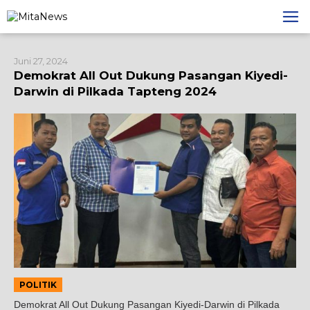
Lewati
ke
konten
Juni 27, 2024
Demokrat All Out Dukung Pasangan Kiyedi-
Darwin di Pilkada Tapteng 2024
POLITIK
Demokrat All Out Dukung Pasangan Kiyedi-Darwin di Pilkada