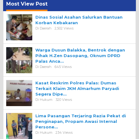
Most View Post
Dinas Sosial Asahan Salurkan Bantuan
Korban Kebakaran
Di Daerah
2,502 Views
Warga Dusun Balakka, Bentrok dengan
Pihak H.Zen Dasopang, Oknum DPRD
Palas Anca…
Di Daerah
645 Views
Kasat Reskrim Polres Palas: Dumas
Terkait Klaim JKM Almarhum Paryadi
Segera Dipe…
Di Hukum
320 Views
Lima Pasangan Terjaring Razia Pekat di
Penginapan, Propam Awasi Internal
Persone…
Di Hukum
234 Views