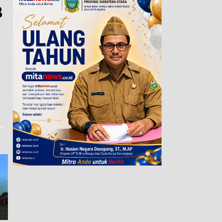
B
Allinone Cote Kenalkan
Pupuk Pintar 360 Hari, Solusi
Bangun Transparansi, Kejari
Efisiensi dan Pertanian
Binjai Ajak Insan Pers Kawal
Berkelanjutan
Penegakan Hukum