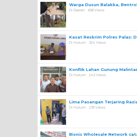
Warga Dusun Balakka, Bentr
Di Daerah
658 Views
Kasat Reskrim Polres Palas: 
Di Hukum
324 Views
Konflik Lahan Gunung Malint
Di Hukum
243 Views
Lima Pasangan Terjaring Razi
Di Hukum
239 Views
Bisnis Wholesale Network ca