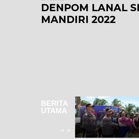
DENPOM LANAL S
MANDIRI 2022
BERITA
UTAMA
Kapolda Sumut Resmikan
i
Bangun Transparansi, Kejari
Polres Padang Lawas Utara
Binjai Ajak Insan Pers Kawal
Dengan 2 Polsek dan 175
«
»
Penegakan Hukum
Personil