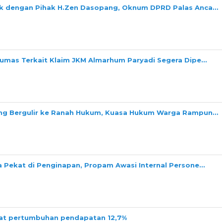
ok dengan Pihak H.Zen Dasopang, Oknum DPRD Palas Anca…
Dumas Terkait Klaim JKM Almarhum Paryadi Segera Dipe…
ang Bergulir ke Ranah Hukum, Kuasa Hukum Warga Rampun…
a Pekat di Penginapan, Propam Awasi Internal Persone…
tat pertumbuhan pendapatan 12,7%