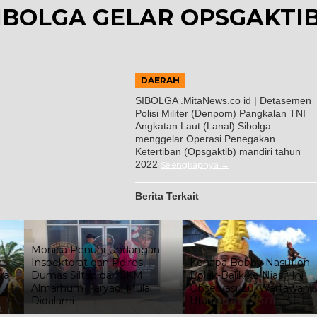
IBOLGA GELAR OPSGAKTI
DAERAH
SIBOLGA .MitaNews.co id | Detasemen
Polisi Militer (Denpom) Pangkalan TNI
Angkatan Laut (Lanal) Sibolga
menggelar Operasi Penegakan
Ketertiban (Opsgaktib) mandiri tahun
2022
Selengkapnya
Berita Terkait
Monica Penuhi Undangan
Inspektorat dan Polres,
Kenapa Bobby Nasution
Dumas Siltap dan JKM
Bolak-Balik ke Nias? Ini
Almarhum Paryadi Mulai
Observasi Zul Wartawan
Didalami
Utama