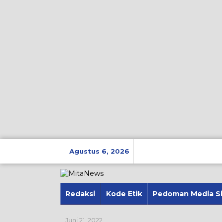
Lewati
ke
Agustus 6, 2026
konten
Redaksi
Kode Etik
Pedoman Media S
Juni 21, 2022