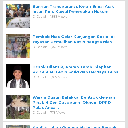
Bangun Transparansi, Kejari Binjai Ajak
Insan Pers Kawal Penegakan Hukum
Di Daerah
1,883 Views
Pemkab Nias Gelar Kunjungan Sosial di
Yayasan Pemulihan Kasih Bangsa Nias
Di Daerah
1,072 Views
Besok Dilantik, Amran Tambi Siapkan
PKDP Riau Lebih Solid dan Berdaya Guna
Di Daerah
1,007 Views
Warga Dusun Balakka, Bentrok dengan
Pihak H.Zen Dasopang, Oknum DPRD
Palas Anca…
Di Daerah
778 Views
Konflik Lahan Gunung Malintang Bergulir