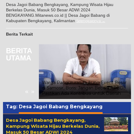
Desa Jagoi Babang Bengkayang, Kampung Wisata Hijau
Berkelas Dunia, Masuk 50 Besar ADWI 2024
BENGKAYANG.Mitanews.co.id || Desa Jagoi Babang di
Kabupaten Bengkayang, Kalimantan
Selengkapnya
Berita Terkait
BERITA
UTAMA
iswa Kelas III
Warga Pangururan Dukung Event Besar
u Masih Belajar
di Samosir, Boris: Jangan Bebani APBD,
«
»
Pastikan Ada Kontribusi untuk Daerah
Tag:
Desa Jagoi Babang Bengkayang
Desa Jagoi Babang Bengkayang,
Kampung Wisata Hijau Berkelas Dunia,
Masuk 50 Besar ADWI 2024