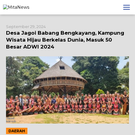
Lewati
ke
konten
September 29, 2024
Desa Jagoi Babang Bengkayang, Kampung
Wisata Hijau Berkelas Dunia, Masuk 50
Besar ADWI 2024
DAERAH