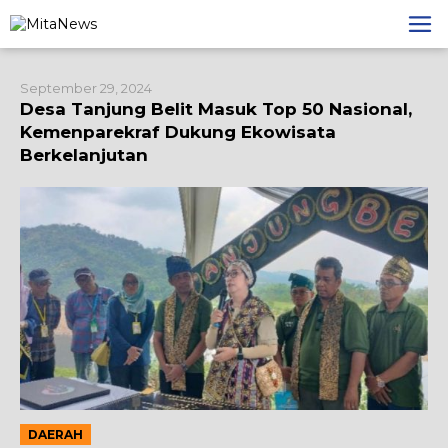
Lewati
ke
konten
September 29, 2024
Desa Tanjung Belit Masuk Top 50 Nasional,
Kemenparekraf Dukung Ekowisata
Berkelanjutan
DAERAH