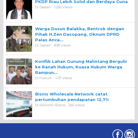
PKDP Riau Lebih Solid dan Berdaya Guna
Di Daerah
1,026 Views
Warga Dusun Balakka, Bentrok dengan
Pihak H.Zen Dasopang, Oknum DPRD
Palas Anca…
Di Daerah
838 Views
Konflik Lahan Gunung Malintang Bergulir
ke Ranah Hukum, Kuasa Hukum Warga
Rampun…
Di Hukum
437 Views
Bisnis Wholesale Network catat
pertumbuhan pendapatan 12,7%
Di Ekonomi Bisnis
265 Views