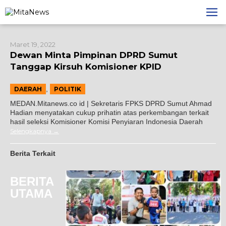
Lewati
ke
konten
Maret 19, 2022
Dewan Minta Pimpinan DPRD Sumut
Tanggap Kirsuh Komisioner KPID
,
DAERAH
POLITIK
MEDAN.Mitanews.co id | Sekretaris FPKS DPRD Sumut Ahmad
Hadian menyatakan cukup prihatin atas perkembangan terkait
hasil seleksi Komisioner Komisi Penyiaran Indonesia Daerah
Selengkapnya
Berita Terkait
BERITA
UTAMA
oba Joujou