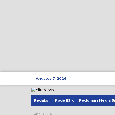
Lewati
ke
Agustus 7, 2026
konten
Redaksi
Kode Etik
Pedoman Media S
April 16, 2023