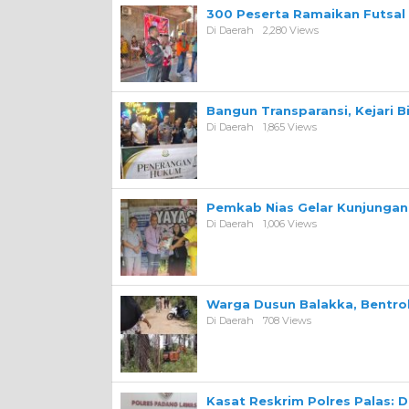
300 Peserta Ramaikan Futsal
Di Daerah
2,280 Views
Bangun Transparansi, Kejari 
Di Daerah
1,865 Views
Pemkab Nias Gelar Kunjungan 
Di Daerah
1,006 Views
Warga Dusun Balakka, Bentr
Di Daerah
708 Views
Kasat Reskrim Polres Palas: 