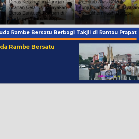
Dinas Ketahanan Pangan
Pemkab Nias Gelar
Asahan Gelar Uji Kelayakan
Kunjungan Sosial di Yayasan
Beras Bantuan Pangan di
Pemulihan Kasih Bangsa
h
Gudang Perum Bulog
Nias
a Rambe Bersatu Berbagi Takjil di Rantau Prapat
da Rambe Bersatu