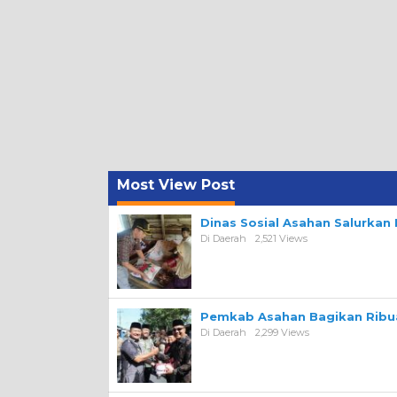
Most View Post
Dinas Sosial Asahan Salurka
Di Daerah
2,521 Views
Pemkab Asahan Bagikan Ribua
Di Daerah
2,299 Views