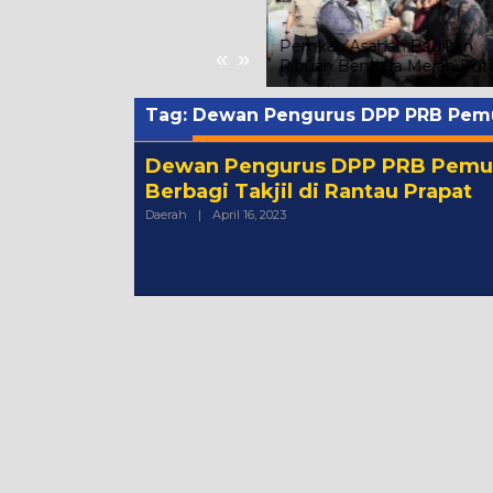
Hari Kedua Festival Tao Toba
Joujou 2026 Berlangsung
Kondusif, Seminar Digitalisasi
Pemkab Asahan Bagikan
«
»
Dorong UMKM Naik Kelas
Ribuan Bendera Merah Puti
Tag:
Dewan Pengurus DPP PRB Pemud
Dewan Pengurus DPP PRB Pemu
Berbagi Takjil di Rantau Prapat
Oleh
Daerah
|
April 16, 2023
Admin