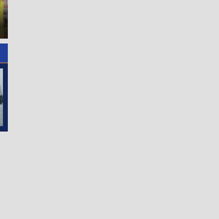
Gunung Malintang Digiring
Hari Kedua Festival Tao Tob
ke Ruang Tahanan, Kuasa
Joujou 2026 Berlangsung
Hukum Desak Tiga LP
Kondusif, Seminar Digitalisas
Warga Segera Dituntaskan
Dorong UMKM Naik Kelas