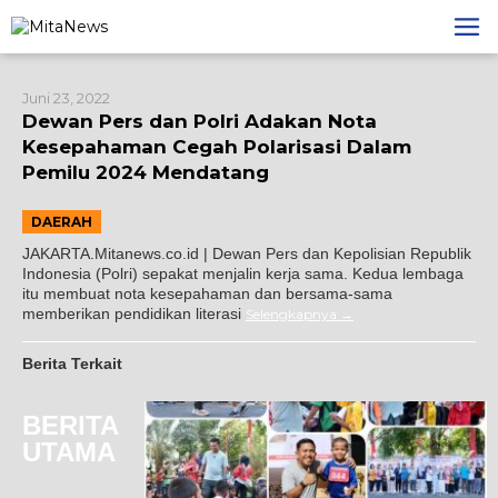
Lewati
ke
konten
Juni 23, 2022
Dewan Pers dan Polri Adakan Nota
Kesepahaman Cegah Polarisasi Dalam
Pemilu 2024 Mendatang
DAERAH
JAKARTA.Mitanews.co.id | Dewan Pers dan Kepolisian Republik
Indonesia (Polri) sepakat menjalin kerja sama. Kedua lembaga
itu membuat nota kesepahaman dan bersama-sama
memberikan pendidikan literasi
Selengkapnya
Berita Terkait
BERITA
UTAMA