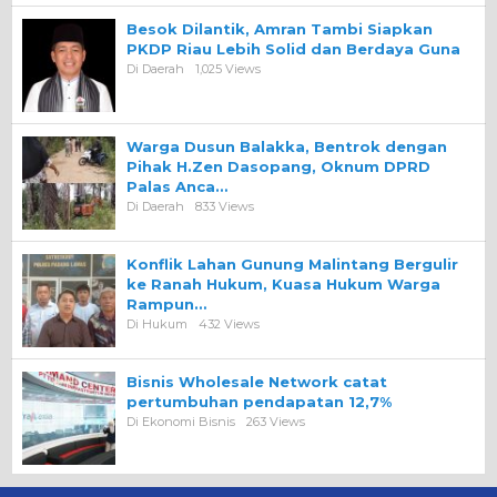
Besok Dilantik, Amran Tambi Siapkan
PKDP Riau Lebih Solid dan Berdaya Guna
Di Daerah
1,025 Views
Warga Dusun Balakka, Bentrok dengan
Pihak H.Zen Dasopang, Oknum DPRD
Palas Anca…
Di Daerah
833 Views
Konflik Lahan Gunung Malintang Bergulir
ke Ranah Hukum, Kuasa Hukum Warga
Rampun…
Di Hukum
432 Views
Bisnis Wholesale Network catat
pertumbuhan pendapatan 12,7%
Di Ekonomi Bisnis
263 Views