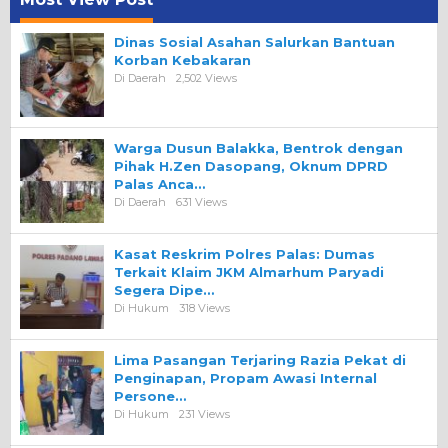
Dinas Sosial Asahan Salurkan Bantuan
Korban Kebakaran
Di Daerah
2,502 Views
Warga Dusun Balakka, Bentrok dengan
Pihak H.Zen Dasopang, Oknum DPRD
Palas Anca…
Di Daerah
631 Views
Kasat Reskrim Polres Palas: Dumas
Terkait Klaim JKM Almarhum Paryadi
Segera Dipe…
Di Hukum
318 Views
Lima Pasangan Terjaring Razia Pekat di
Penginapan, Propam Awasi Internal
Persone…
Di Hukum
231 Views