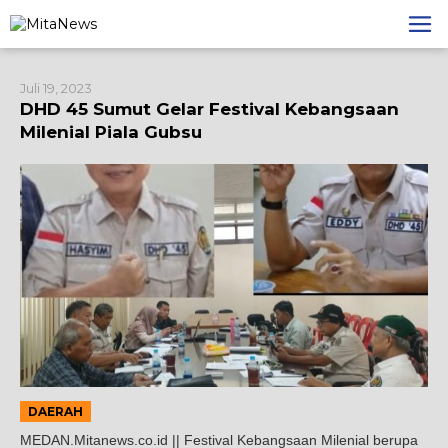
Lewati
ke
konten
Juli 19, 2023
DHD 45 Sumut Gelar Festival Kebangsaan
Milenial Piala Gubsu
DAERAH
MEDAN.Mitanews.co.id || Festival Kebangsaan Milenial berupa