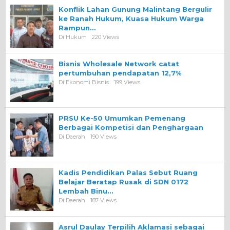
Konflik Lahan Gunung Malintang Bergulir
ke Ranah Hukum, Kuasa Hukum Warga
Rampun…
Di Hukum
220 Views
Bisnis Wholesale Network catat
pertumbuhan pendapatan 12,7%
Di Ekonomi Bisnis
199 Views
PRSU Ke-50 Umumkan Pemenang
Berbagai Kompetisi dan Penghargaan
Di Daerah
190 Views
Kadis Pendidikan Palas Sebut Ruang
Belajar Beratap Rusak di SDN 0172
Lembah Binu…
Di Daerah
187 Views
Asrul Daulay Terpilih Aklamasi sebagai