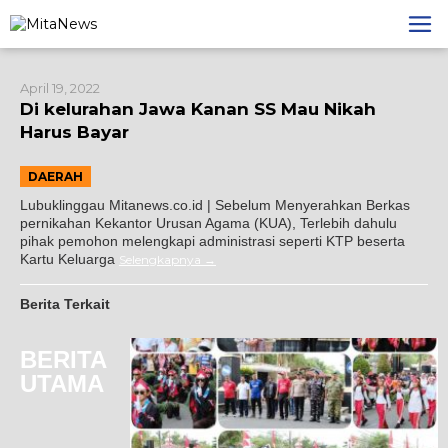
Lewati
ke
konten
April 19, 2022
Di kelurahan Jawa Kanan SS Mau Nikah
Harus Bayar
DAERAH
Lubuklinggau Mitanews.co.id | Sebelum Menyerahkan Berkas
pernikahan Kekantor Urusan Agama (KUA), Terlebih dahulu
pihak pemohon melengkapi administrasi seperti KTP beserta
Kartu Keluarga
Selengkapnya
Berita Terkait
BERITA
UTAMA
 Indriati Taufik