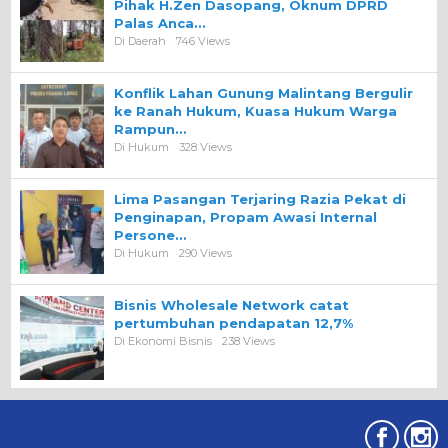
Pihak H.Zen Dasopang, Oknum DPRD
Palas Anca…
Di Daerah
746 Views
Konflik Lahan Gunung Malintang Bergulir
ke Ranah Hukum, Kuasa Hukum Warga
Rampun…
Di Hukum
328 Views
Lima Pasangan Terjaring Razia Pekat di
Penginapan, Propam Awasi Internal
Persone…
Di Hukum
290 Views
Bisnis Wholesale Network catat
pertumbuhan pendapatan 12,7%
Di Ekonomi Bisnis
238 Views