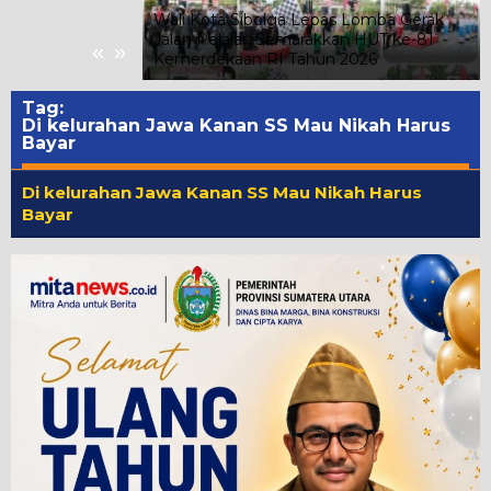
ada Kelompok
Wali Kota Sibolga Lepas Lomba Gerak
 Kelurahan
Jalan Pelajar, Semarakkan HUT ke-81
«
»
Kemerdekaan RI Tahun 2026
Tag:
Di kelurahan Jawa Kanan SS Mau Nikah Harus
Bayar
Di kelurahan Jawa Kanan SS Mau Nikah Harus
Bayar