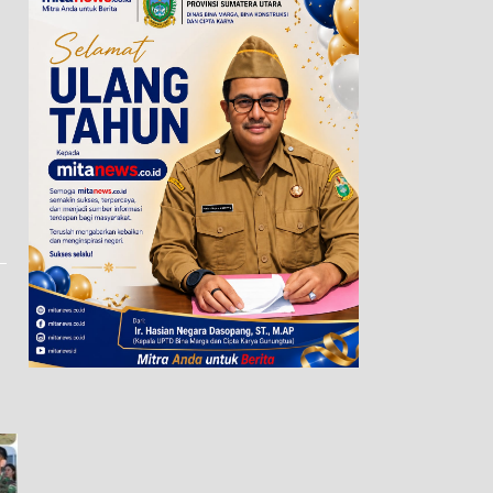
Pewarta Polrestabes Medan
Ketua TP PKK Ny. Yusnila