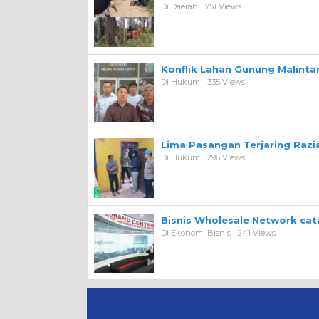
Di Daerah
751 Views
Konflik Lahan Gunung Malint
Di Hukum
335 Views
Lima Pasangan Terjaring Razi
Di Hukum
296 Views
Bisnis Wholesale Network ca
Di Ekonomi Bisnis
241 Views