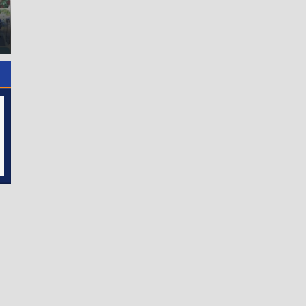
Gelar Jumat Barokah,
Indriati Taufik Serahkan
Pererat Silaturahmi,
Bantuan Kepada Kelompok
Kokohkan Sinergi Media dan
Pelaksana UP2K PKK di
Kepolisian
Kelurahan Sentang