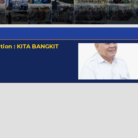
Demokrat Bersinergi Gelar
Atlet Muda, Wali Kota
Gerakan Langit Biru
Sibolga Buka Turnamen
Indonesia ASRI di Huntap
Sepak Bola KAMISTA Cup
Aek Parombunan
2026 Tingkat SMA/SMK
tion : KITA BANGKIT