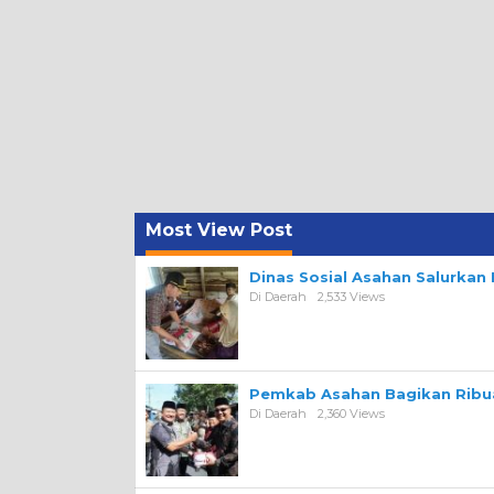
Most View Post
Dinas Sosial Asahan Salurka
Di Daerah
2,533 Views
Pemkab Asahan Bagikan Ribua
Di Daerah
2,360 Views