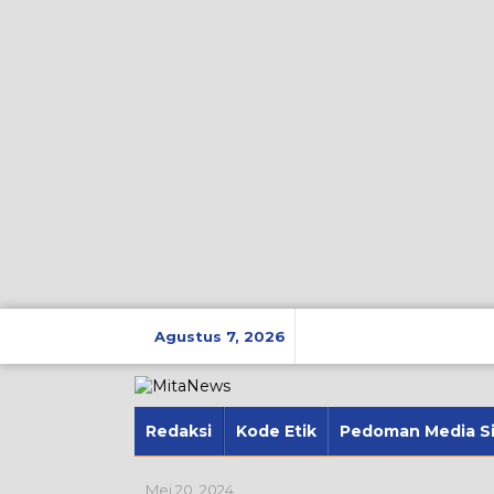
Lewati
ke
Agustus 7, 2026
konten
Redaksi
Kode Etik
Pedoman Media S
Mei 20, 2024