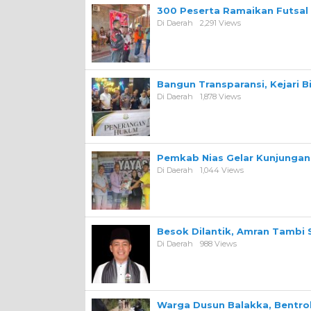
300 Peserta Ramaikan Futsal
Di Daerah
2,291 Views
Bangun Transparansi, Kejari 
Di Daerah
1,878 Views
Pemkab Nias Gelar Kunjungan 
Di Daerah
1,044 Views
Besok Dilantik, Amran Tambi 
Di Daerah
988 Views
Warga Dusun Balakka, Bentr