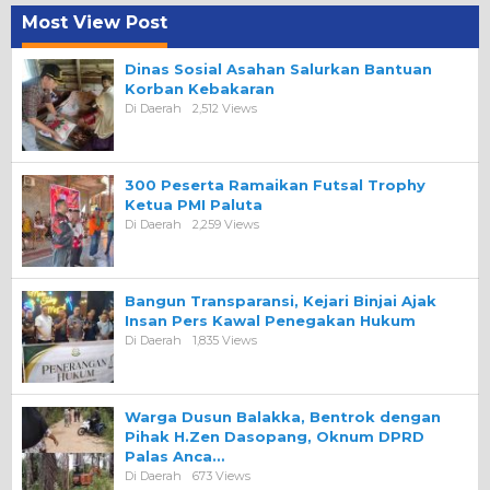
Most View Post
Dinas Sosial Asahan Salurkan Bantuan
Korban Kebakaran
Di Daerah
2,512 Views
300 Peserta Ramaikan Futsal Trophy
Ketua PMI Paluta
Di Daerah
2,259 Views
Bangun Transparansi, Kejari Binjai Ajak
Insan Pers Kawal Penegakan Hukum
Di Daerah
1,835 Views
Warga Dusun Balakka, Bentrok dengan
Pihak H.Zen Dasopang, Oknum DPRD
Palas Anca…
Di Daerah
673 Views