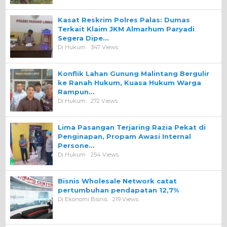
Kasat Reskrim Polres Palas: Dumas
Terkait Klaim JKM Almarhum Paryadi
Segera Dipe…
Di Hukum
347 Views
Konflik Lahan Gunung Malintang Bergulir
ke Ranah Hukum, Kuasa Hukum Warga
Rampun…
Di Hukum
272 Views
Lima Pasangan Terjaring Razia Pekat di
Penginapan, Propam Awasi Internal
Persone…
Di Hukum
254 Views
Bisnis Wholesale Network catat
pertumbuhan pendapatan 12,7%
Di Ekonomi Bisnis
219 Views