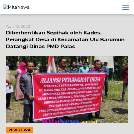
Lewati
ke
konten
April 13, 2023
Diberhentikan Sepihak oleh Kades,
Perangkat Desa di Kecamatan Ulu Barumun
Datangi Dinas PMD Palas
PERISTIWA