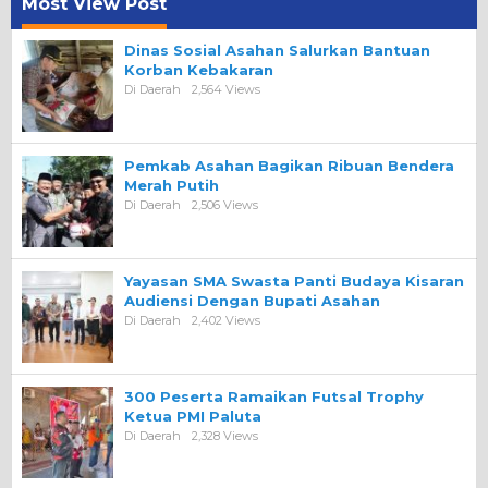
Most View Post
Dinas Sosial Asahan Salurkan Bantuan
Korban Kebakaran
Di Daerah
2,564 Views
Pemkab Asahan Bagikan Ribuan Bendera
Merah Putih
Di Daerah
2,506 Views
Yayasan SMA Swasta Panti Budaya Kisaran
Audiensi Dengan Bupati Asahan
Di Daerah
2,402 Views
300 Peserta Ramaikan Futsal Trophy
Ketua PMI Paluta
Di Daerah
2,328 Views