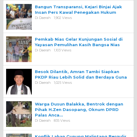
Bangun Transparansi, Kejari Binjai Ajak
Insan Pers Kawal Penegakan Hukum
Di Daerah
1,902 Views
Pemkab Nias Gelar Kunjungan Sosial di
Yayasan Pemulihan Kasih Bangsa Nias
Di Daerah
1,103 Views
Besok Dilantik, Amran Tambi Siapkan
PKDP Riau Lebih Solid dan Berdaya Guna
Di Daerah
1,025 Views
Warga Dusun Balakka, Bentrok dengan
Pihak H.Zen Dasopang, Oknum DPRD
Palas Anca…
Di Daerah
835 Views
Konflik Lahan Gunung Malintang Bergulir