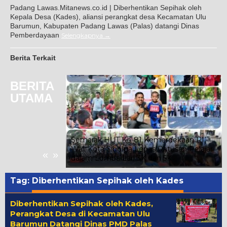
Padang Lawas.Mitanews.co.id | Diberhentikan Sepihak oleh
Kepala Desa (Kades), aliansi perangkat desa Kecamatan Ulu
Barumun, Kabupaten Padang Lawas (Palas) datangi Dinas
Pemberdayaan
Selengkapnya
Berita Terkait
BERITA
UTAMA
oba Joujou
tawan
Semarak HUT Ke-81 Kemerdekaan RI,
nfaat dan
Wali Kota Sibolga Lepas Ratusan Pelajar
«
»
r
dalam Lomba Lari 3K dan 5K
Tag:
Diberhentikan Sepihak oleh Kades
Diberhentikan Sepihak oleh Kades,
Perangkat Desa di Kecamatan Ulu
Barumun Datangi Dinas PMD Palas