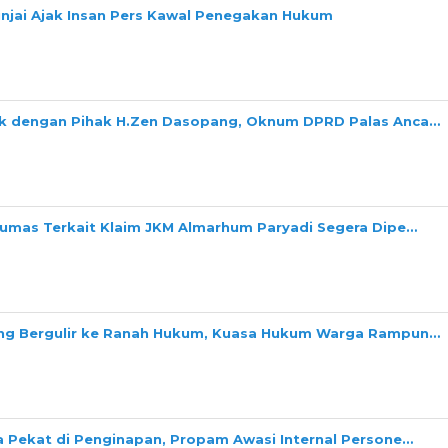
Binjai Ajak Insan Pers Kawal Penegakan Hukum
ok dengan Pihak H.Zen Dasopang, Oknum DPRD Palas Anca…
Dumas Terkait Klaim JKM Almarhum Paryadi Segera Dipe…
ang Bergulir ke Ranah Hukum, Kuasa Hukum Warga Rampun…
a Pekat di Penginapan, Propam Awasi Internal Persone…