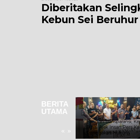
Diberitakan Selin
Kebun Sei Beruhur
BERITA
UTAMA
Enam Terlapor Konflik
Gunung Malintang Digiring
ke Ruang Tahanan, Kuasa
Bangun Transparansi, Kejari
Hukum Desak Tiga LP
Binjai Ajak Insan Pers Kawal
«
»
Warga Segera Dituntaskan
Penegakan Hukum