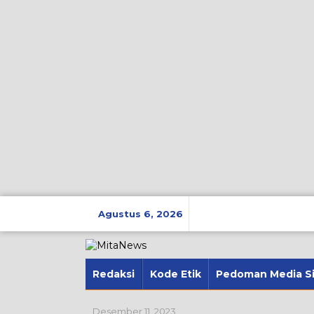
Lewati
ke
Agustus 6, 2026
konten
Redaksi
Kode Etik
Pedoman Media S
Desember 11, 2023