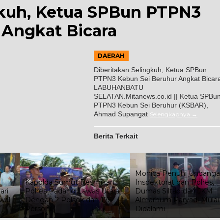
gkuh, Ketua SPBun PTPN3
 Angkat Bicara
DAERAH
Diberitakan Selingkuh, Ketua SPBun
PTPN3 Kebun Sei Beruhur Angkat Bicar
LABUHANBATU
SELATAN.Mitanews.co.id || Ketua SPBu
PTPN3 Kebun Sei Beruhur (KSBAR),
Ahmad Supangat
Selengkapnya
Berita Terkait
Monica Penuhi Undangan
Kapolda Sumut Resmikan
Inspektorat dan Polres,
Polres Padang Lawas Utara
Dumas Siltap dan JKM
Dengan 2 Polsek dan 175
Almarhum Paryadi Mulai
Personil
Didalami