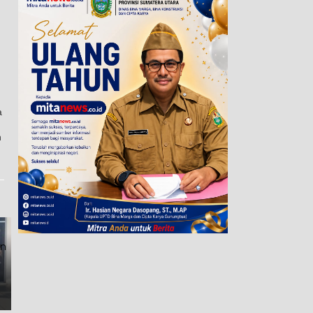
a
n
Enam Terlapor Konflik
Kenapa Bobby Nasution
Gunung Malintang Digiring
Bolak-Balik ke Nias? Ini
ke Ruang Tahanan, Kuasa
Observasi Zul Wartawan
Hukum Desak Tiga LP
Utama
Warga Segera Dituntaskan