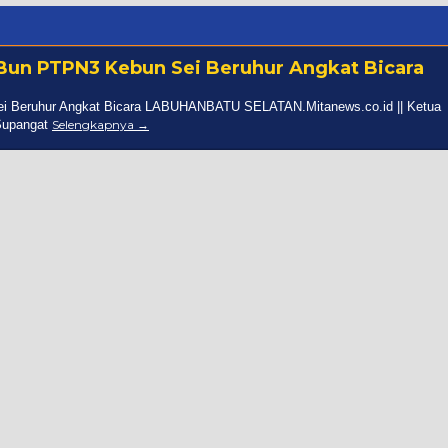
PBun PTPN3 Kebun Sei Beruhur Angkat Bicara
ei Beruhur Angkat Bicara LABUHANBATU SELATAN.Mitanews.co.id || Ketua
Supangat
Selengkapnya