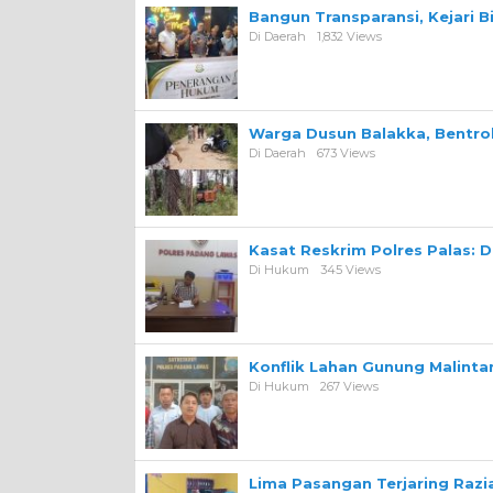
Bangun Transparansi, Kejari 
Di Daerah
1,832 Views
Warga Dusun Balakka, Bentr
Di Daerah
673 Views
Kasat Reskrim Polres Palas: 
Di Hukum
345 Views
Konflik Lahan Gunung Malint
Di Hukum
267 Views
Lima Pasangan Terjaring Razi