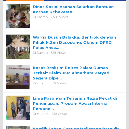
Dinas Sosial Asahan Salurkan Bantuan
Korban Kebakaran
Di Daerah
2,500 Views
Warga Dusun Balakka, Bentrok dengan
Pihak H.Zen Dasopang, Oknum DPRD
Palas Anca…
Di Daerah
629 Views
Kasat Reskrim Polres Palas: Dumas
Terkait Klaim JKM Almarhum Paryadi
Segera Dipe…
Di Hukum
317 Views
Lima Pasangan Terjaring Razia Pekat di
Penginapan, Propam Awasi Internal
Persone…
Di Hukum
230 Views
Konflik Lahan Gunung Malintang Bergulir