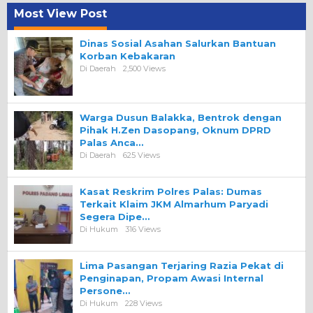
Most View Post
Dinas Sosial Asahan Salurkan Bantuan
Korban Kebakaran
Di Daerah
2,500 Views
Warga Dusun Balakka, Bentrok dengan
Pihak H.Zen Dasopang, Oknum DPRD
Palas Anca…
Di Daerah
625 Views
Kasat Reskrim Polres Palas: Dumas
Terkait Klaim JKM Almarhum Paryadi
Segera Dipe…
Di Hukum
316 Views
Lima Pasangan Terjaring Razia Pekat di
Penginapan, Propam Awasi Internal
Persone…
Di Hukum
228 Views