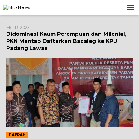
Lewati
ke
konten
Mei 13, 2023
Didominasi Kaum Perempuan dan Milenial,
PKN Mantap Daftarkan Bacaleg ke KPU
Padang Lawas
DAERAH