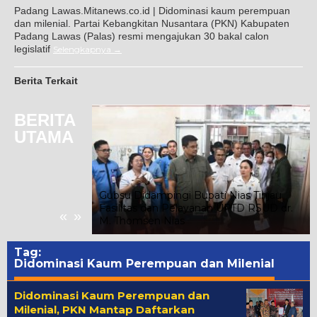
Padang Lawas.Mitanews.co.id | Didominasi kaum perempuan
dan milenial. Partai Kebangkitan Nusantara (PKN) Kabupaten
Padang Lawas (Palas) resmi mengajukan 30 bakal calon
legislatif
Selengkapnya
Berita Terkait
BERITA
UTAMA
Jadwal Fleksibel:
Pengemudi Maxim
Gubsu Didampingi Bupati Nias Tinjau
h Tunggal Tetap
Fasilitas dan Pelayanan UPTD RSUD dr.
«
»
a
M. Thomsen Nias
Tag:
Didominasi Kaum Perempuan dan Milenial
Didominasi Kaum Perempuan dan
Milenial, PKN Mantap Daftarkan