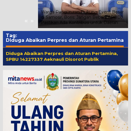
iswa Kelas III
Warga Pangururan Dukung Event Besar
u Masih Belajar
di Samosir, Boris: Jangan Bebani APBD,
«
»
Pastikan Ada Kontribusi untuk Daerah
Tag:
Diduga Abaikan Perpres dan Aturan Pertamina
Diduga Abaikan Perpres dan Aturan Pertamina,
SPBU 14227337 Aeknauli Disorot Publik