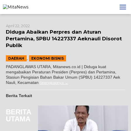
Lewati
ke
konten
April 22, 2022
Diduga Abaikan Perpres dan Aturan
Pertamina, SPBU 14227337 Aeknauli Disorot
Publik
,
DAERAH
EKONOMI BISNIS
PADANGLAWAS UTARA, Mitanews.co.id | Diduga kuat
mengabaikan Peraturan Presiden (Perpres) dan Pertamina,
Stasiun Pengisian Bahan Bakar Umum (SPBU) 14227337 Aek
Nauli, Kecamatan
Selengkapnya
Berita Terkait
BERITA
UTAMA