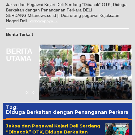
Jaksa dan Pegawai Kejari Deli Serdang “Dibacok” OTK, Diduga
Berkaitan dengan Penanganan Perkara DELI
SERDANG.Mitanews.co.id || Dua orang pegawai Kejaksaan
Negeri Deli
Selengkapnya
Berita Terkait
BERITA
UTAMA
oba Joujou
tawan
Semarak HUT Ke-81 Kemerdekaan RI,
nfaat dan
Wali Kota Sibolga Lepas Ratusan Pelajar
«
»
r
dalam Lomba Lari 3K dan 5K
Tag:
Diduga Berkaitan dengan Penanganan Perkara
Jaksa dan Pegawai Kejari Deli Serdang
“Dibacok” OTK, Diduga Berkaitan