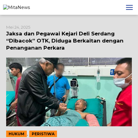
Lewati
ke
konten
Mei 24, 2025
Jaksa dan Pegawai Kejari Deli Serdang
“Dibacok” OTK, Diduga Berkaitan dengan
Penanganan Perkara
,
HUKUM
PERISTIWA