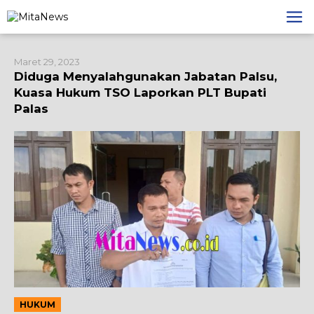
Lewati
ke
konten
Maret 29, 2023
Diduga Menyalahgunakan Jabatan Palsu,
Kuasa Hukum TSO Laporkan PLT Bupati
Palas
HUKUM