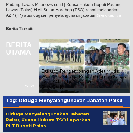
Padang Lawas.Mitanews.co.id | Kuasa Hukum Bupati Padang
Lawas (Palas) H Ali Sutan Harahap (TSO) resmi melaporkan
AZP (47) atas dugaan penyalahgunaan jabatan
Selengkapnya
Berita Terkait
BERITA
UTAMA
tai Demokrat
Dukung Pengembangan Atlet Muda,
n Langit Biru
Wali Kota Sibolga Buka Turnamen Sepak
ap Aek
Bola KAMISTA Cup 2026 Tingkat
«
»
SMA/SMK
Tag:
Diduga Menyalahgunakan Jabatan Palsu
Diduga Menyalahgunakan Jabatan
Palsu, Kuasa Hukum TSO Laporkan
PLT Bupati Palas