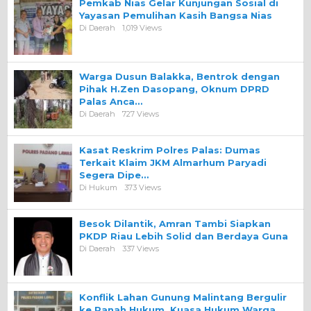
Pemkab Nias Gelar Kunjungan Sosial di
Yayasan Pemulihan Kasih Bangsa Nias
Di Daerah
1,019 Views
Warga Dusun Balakka, Bentrok dengan
Pihak H.Zen Dasopang, Oknum DPRD
Palas Anca…
Di Daerah
727 Views
Kasat Reskrim Polres Palas: Dumas
Terkait Klaim JKM Almarhum Paryadi
Segera Dipe…
Di Hukum
373 Views
Besok Dilantik, Amran Tambi Siapkan
PKDP Riau Lebih Solid dan Berdaya Guna
Di Daerah
337 Views
Konflik Lahan Gunung Malintang Bergulir
ke Ranah Hukum, Kuasa Hukum Warga