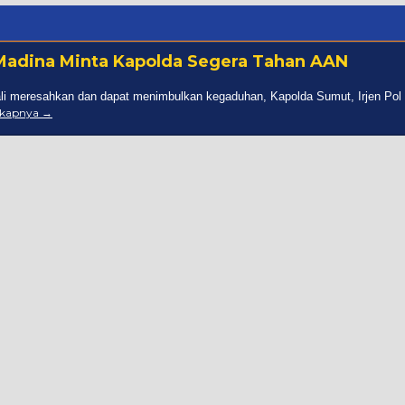
Madina Minta Kapolda Segera Tahan AAN
bali meresahkan dan dapat menimbulkan kegaduhan, Kapolda Sumut, Irjen Pol
gkapnya