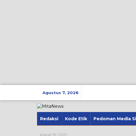
Lewati
ke
Agustus 7, 2026
konten
Redaksi
Kode Etik
Pedoman Media S
Maret 19, 2022