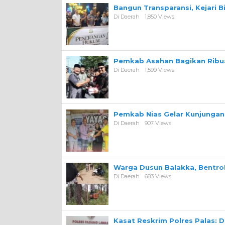
Bangun Transparansi, Kejari 
Di Daerah
1,850 Views
Pemkab Asahan Bagikan Ribua
Di Daerah
1,599 Views
Pemkab Nias Gelar Kunjungan 
Di Daerah
907 Views
Warga Dusun Balakka, Bentr
Di Daerah
683 Views
Kasat Reskrim Polres Palas: 