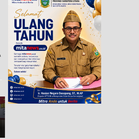
a
Bangun Transparansi, Kejari
Binjai Ajak Insan Pers Kawal
Pemkab Asahan Bagikan
Penegakan Hukum
Ribuan Bendera Merah Puti