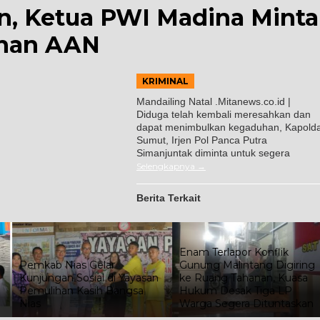
, Ketua PWI Madina Minta
ahan AAN
KRIMINAL
Mandailing Natal .Mitanews.co.id |
Diduga telah kembali meresahkan dan
dapat menimbulkan kegaduhan, Kapold
Sumut, Irjen Pol Panca Putra
Simanjuntak diminta untuk segera
Selengkapnya
Berita Terkait
Enam Terlapor Konflik
Pemkab Nias Gelar
Gunung Malintang Digiring
Kunjungan Sosial di Yayasan
ke Ruang Tahanan, Kuasa
Pemulihan Kasih Bangsa
Hukum Desak Tiga LP
Nias
Warga Segera Dituntaskan