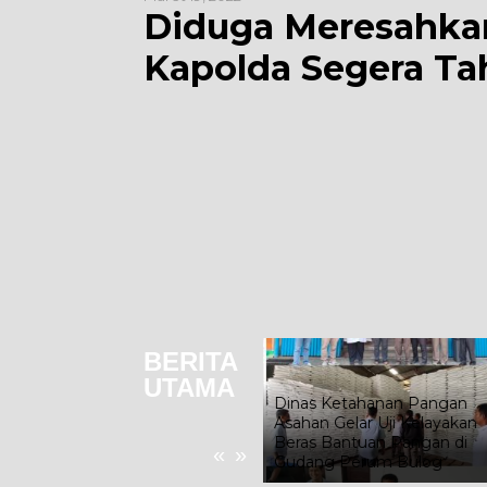
Diduga Meresahkan
Kapolda Segera T
BERITA
UTAMA
Dinas Ketahanan Pangan
Asahan Gelar Uji Kelayakan
Pemkab Asahan Bagikan
Beras Bantuan Pangan di
«
»
Ribuan Bendera Merah Putih
Gudang Perum Bulog