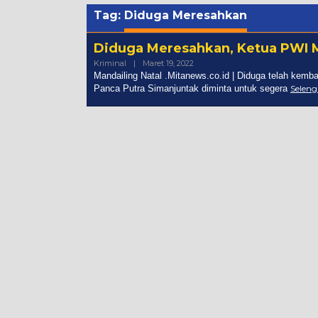
Tag:
Diduga Meresahkan
Diduga Meresahkan, Ketua PWI 
Oleh
Kriminal
|
Maret 19, 2022
Admin
Mandailing Natal .Mitanews.co.id | Diduga telah kem
Panca Putra Simanjuntak diminta untuk segera
Selen