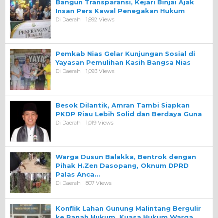
Bangun Transparansi, Kejari Binjai Ajak
Insan Pers Kawal Penegakan Hukum
Di Daerah
1,892 Views
Pemkab Nias Gelar Kunjungan Sosial di
Yayasan Pemulihan Kasih Bangsa Nias
Di Daerah
1,093 Views
Besok Dilantik, Amran Tambi Siapkan
PKDP Riau Lebih Solid dan Berdaya Guna
Di Daerah
1,019 Views
Warga Dusun Balakka, Bentrok dengan
Pihak H.Zen Dasopang, Oknum DPRD
Palas Anca…
Di Daerah
807 Views
Konflik Lahan Gunung Malintang Bergulir
ke Ranah Hukum, Kuasa Hukum Warga