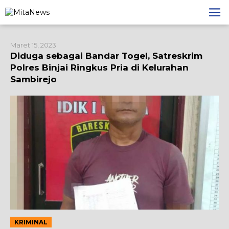
Lewati
ke
konten
Maret 15, 2023
Diduga sebagai Bandar Togel, Satreskrim
Polres Binjai Ringkus Pria di Kelurahan
Sambirejo
KRIMINAL