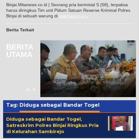
Binjai.Mitanews.co.id | Seorang pria berinisial S (58), terpaksa
harus diringkus Tim unit Pidum Satuan Reserse Kriminal Polres
Binjai di sebuah warung di
Selengkapnya
Berita Terkait
BERITA
UTAMA
merdekaan RI,
Rakorpem Persiapan HUT RI Ke-81 di
 Ratusan Pelajar
Pimpin Bupati Asahan Bahas Prioritas
«
»
an 5K
Program Tahun 2027
Tag:
Diduga sebagai Bandar Togel
Diduga sebagai Bandar Togel,
Satreskrim Polres Binjai Ringkus Pria
di Kelurahan Sambirejo