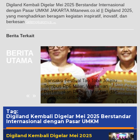
Digiland Kembali Digelar Mei 2025 Berstandar Internasional
dengan Pasar UMKM JAKARTA.Mitanews.co.id || Digiland 2025,
yang menghadirkan beragam kegiatan inspiratif, inovatif, dan
berkesan
Selengkapnya
Berita Terkait
BERITA
UTAMA
Transaksi Festival Tao Toba Joujou
Tembus Rp6 Miliar, Wartawan
Sebagai Bagian
Pertanyakan Rincian Manfaat dan
«
»
Kontribusi untuk Samosir
Tag:
Digiland Kembali Digelar Mei 2025 Berstandar
Internasional dengan Pasar UMKM
Digiland Kembali Digelar Mei 2025