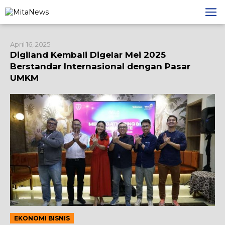
Lewati
ke
konten
April 16, 2025
Digiland Kembali Digelar Mei 2025
Berstandar Internasional dengan Pasar
UMKM
EKONOMI BISNIS