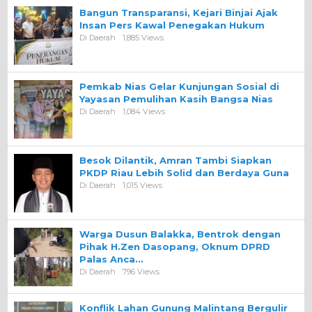
Bangun Transparansi, Kejari Binjai Ajak
Insan Pers Kawal Penegakan Hukum
Di Daerah
1,885 Views
Pemkab Nias Gelar Kunjungan Sosial di
Yayasan Pemulihan Kasih Bangsa Nias
Di Daerah
1,084 Views
Besok Dilantik, Amran Tambi Siapkan
PKDP Riau Lebih Solid dan Berdaya Guna
Di Daerah
1,015 Views
Warga Dusun Balakka, Bentrok dengan
Pihak H.Zen Dasopang, Oknum DPRD
Palas Anca…
Di Daerah
796 Views
Konflik Lahan Gunung Malintang Bergulir