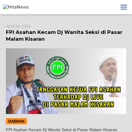
Lewati
ke
konten
April 20, 2024
FPI Asahan Kecam Dj Wanita Seksi di Pasar
Malam Kisaran
DAERAH
FPI Asahan Kecam Dj Wanita Seksi di Pasar Malam Kisaran