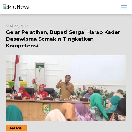
Lewati
ke
konten
Mei 22, 2024
Gelar Pelatihan, Bupati Sergai Harap Kader
Dasawisma Semakin Tingkatkan
Kompetensi
DAERAH