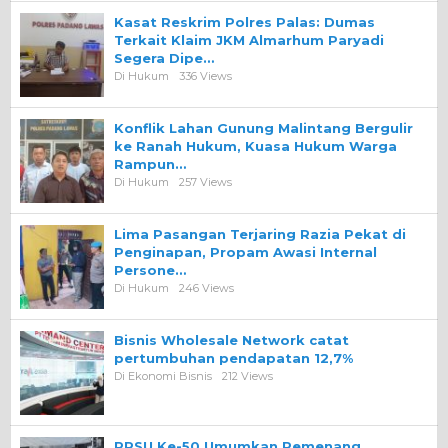
Kasat Reskrim Polres Palas: Dumas
Terkait Klaim JKM Almarhum Paryadi
Segera Dipe…
Di Hukum
336 Views
Konflik Lahan Gunung Malintang Bergulir
ke Ranah Hukum, Kuasa Hukum Warga
Rampun…
Di Hukum
257 Views
Lima Pasangan Terjaring Razia Pekat di
Penginapan, Propam Awasi Internal
Persone…
Di Hukum
246 Views
Bisnis Wholesale Network catat
pertumbuhan pendapatan 12,7%
Di Ekonomi Bisnis
212 Views
PRSU Ke-50 Umumkan Pemenang