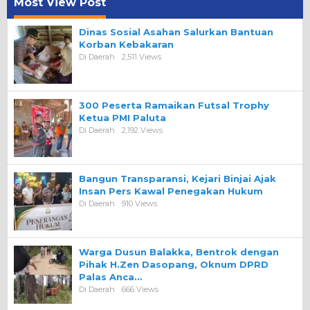
Most View Post
Dinas Sosial Asahan Salurkan Bantuan
Korban Kebakaran
Di Daerah
2,511 Views
300 Peserta Ramaikan Futsal Trophy
Ketua PMI Paluta
Di Daerah
2,192 Views
Bangun Transparansi, Kejari Binjai Ajak
Insan Pers Kawal Penegakan Hukum
Di Daerah
910 Views
Warga Dusun Balakka, Bentrok dengan
Pihak H.Zen Dasopang, Oknum DPRD
Palas Anca…
Di Daerah
666 Views