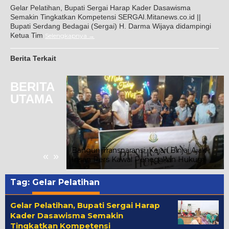
Gelar Pelatihan, Bupati Sergai Harap Kader Dasawisma
Semakin Tingkatkan Kompetensi SERGAI.Mitanews.co.id ||
Bupati Serdang Bedagai (Sergai) H. Darma Wijaya didampingi
Ketua Tim
Selengkapnya
Berita Terkait
BERITA
UTAMA
Gunung Malintang
nan, Kuasa
Warga Segera
Bangun Transparansi, Kejari Binjai Ajak
«
»
Insan Pers Kawal Penegakan Hukum
Tag:
Gelar Pelatihan
Gelar Pelatihan, Bupati Sergai Harap
Kader Dasawisma Semakin
Tingkatkan Kompetensi