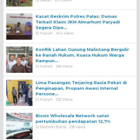
Kasat Reskrim Polres Palas: Dumas
Terkait Klaim JKM Almarhum Paryadi
Segera Dipe…
Di Hukum
344 Views
Konflik Lahan Gunung Malintang Bergulir
ke Ranah Hukum, Kuasa Hukum Warga
Rampun…
Di Hukum
266 Views
Lima Pasangan Terjaring Razia Pekat di
Penginapan, Propam Awasi Internal
Persone…
Di Hukum
252 Views
Bisnis Wholesale Network catat
pertumbuhan pendapatan 12,7%
Di Ekonomi Bisnis
218 Views