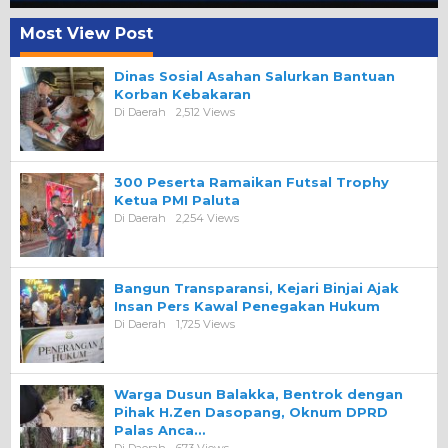
Most View Post
Dinas Sosial Asahan Salurkan Bantuan
Korban Kebakaran
Di Daerah
2,512 Views
300 Peserta Ramaikan Futsal Trophy
Ketua PMI Paluta
Di Daerah
2,254 Views
Bangun Transparansi, Kejari Binjai Ajak
Insan Pers Kawal Penegakan Hukum
Di Daerah
1,725 Views
Warga Dusun Balakka, Bentrok dengan
Pihak H.Zen Dasopang, Oknum DPRD
Palas Anca…
Di Daerah
673 Views