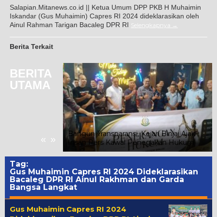
Salapian.Mitanews.co.id || Ketua Umum DPP PKB H Muhaimin
Iskandar (Gus Muhaimin) Capres RI 2024 dideklarasikan oleh
Ainul Rahman Tarigan Bacaleg DPR RI
Selengkapnya
Berita Terkait
BERITA
UTAMA
Gunung Malintang
nan, Kuasa
Warga Segera
Bangun Transparansi, Kejari Binjai Ajak
«
»
Insan Pers Kawal Penegakan Hukum
Tag:
Gus Muhaimin Capres RI 2024 Dideklarasikan
Bacaleg DPR RI Ainul Rakhman dan Garda
Bangsa Langkat
Gus Muhaimin Capres RI 2024