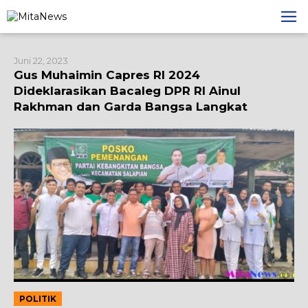
Lewati
ke
konten
Juni 22, 2023
Gus Muhaimin Capres RI 2024
Dideklarasikan Bacaleg DPR RI Ainul
Rakhman dan Garda Bangsa Langkat
POLITIK