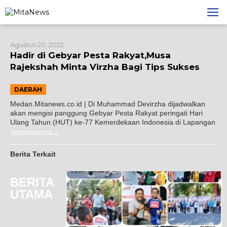
Lewati
ke
konten
Agustus 20, 2022
Hadir di Gebyar Pesta Rakyat,Musa
Rajekshah Minta Virzha Bagi Tips Sukses
DAERAH
Medan.Mitanews.co.id | Di Muhammad Devirzha dijadwalkan
akan mengisi panggung Gebyar Pesta Rakyat peringati Hari
Ulang Tahun (HUT) ke-77 Kemerdekaan Indonesia di Lapangan
Selengkapnya
Berita Terkait
BERITA
UTAMA
oba Joujou