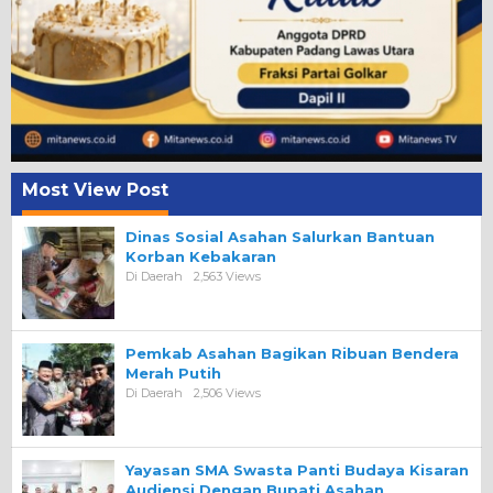
Most View Post
Dinas Sosial Asahan Salurkan Bantuan
Korban Kebakaran
Di Daerah
2,563 Views
Pemkab Asahan Bagikan Ribuan Bendera
Merah Putih
Di Daerah
2,506 Views
Yayasan SMA Swasta Panti Budaya Kisaran
Audiensi Dengan Bupati Asahan