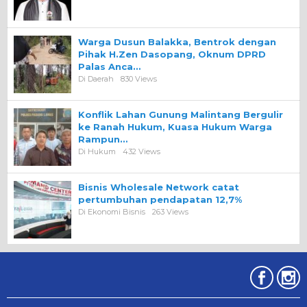
Warga Dusun Balakka, Bentrok dengan
Pihak H.Zen Dasopang, Oknum DPRD
Palas Anca…
Di Daerah
830 Views
Konflik Lahan Gunung Malintang Bergulir
ke Ranah Hukum, Kuasa Hukum Warga
Rampun…
Di Hukum
432 Views
Bisnis Wholesale Network catat
pertumbuhan pendapatan 12,7%
Di Ekonomi Bisnis
263 Views