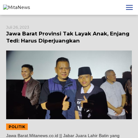
Lewati
ke
konten
Juli 26, 2023
Jawa Barat Provinsi Tak Layak Anak, Enjang
Tedi: Harus Diperjuangkan
POLITIK
Jawa Barat.Mitanews.co.id || Jabar Juara Lahir Batin yang