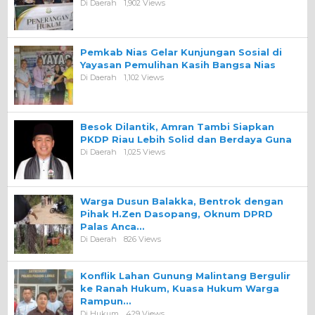
Di Daerah
1,902 Views
Pemkab Nias Gelar Kunjungan Sosial di
Yayasan Pemulihan Kasih Bangsa Nias
Di Daerah
1,102 Views
Besok Dilantik, Amran Tambi Siapkan
PKDP Riau Lebih Solid dan Berdaya Guna
Di Daerah
1,025 Views
Warga Dusun Balakka, Bentrok dengan
Pihak H.Zen Dasopang, Oknum DPRD
Palas Anca…
Di Daerah
826 Views
Konflik Lahan Gunung Malintang Bergulir
ke Ranah Hukum, Kuasa Hukum Warga
Rampun…
Di Hukum
429 Views