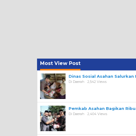
Most View Post
Dinas Sosial Asahan Salurka
Di Daerah
2,542 Views
Pemkab Asahan Bagikan Ribua
Di Daerah
2,404 Views