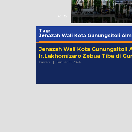
o
Wali Kota Sibolga Dorong
Potensi Skateboarder Muda,
Yayasan SMA Swasta Panti
Upayakan Penyediaan
Budaya Kisaran Audiensi
«
»
Sarana Latihan
Dengan Bupati Asahan
Tag:
Jenazah Wali Kota Gunungsitoli Alm
Jenazah Wali Kota Gunungsitoli
Ir.Lakhomizaro Zebua Tiba di Gu
Oleh
Daerah
|
Januari 11, 2024
Admin