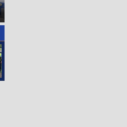
Dari Goresan Anak-Anak, Tao
Wali Kota Sibolga Dorong
Toba Joujou 2026 Mulai
Potensi Skateboarder Muda
a
Hidupkan Suasana WFC
Upayakan Penyediaan
Pangururan
Sarana Latihan