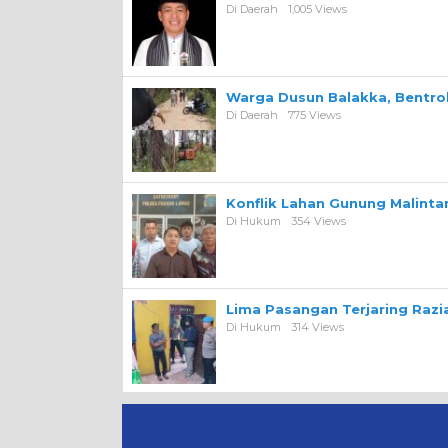
Di Daerah
1,005 Views
Warga Dusun Balakka, Bentr
Di Daerah
775 Views
Konflik Lahan Gunung Malint
Di Hukum
354 Views
Lima Pasangan Terjaring Razi
Di Hukum
314 Views