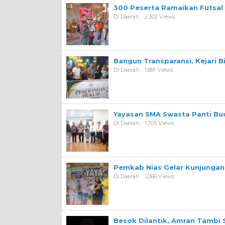
300 Peserta Ramaikan Futsal
Di Daerah
2,302 Views
Bangun Transparansi, Kejari 
Di Daerah
1,881 Views
Yayasan SMA Swasta Panti Bu
Di Daerah
1,705 Views
Pemkab Nias Gelar Kunjungan 
Di Daerah
1,066 Views
Besok Dilantik, Amran Tambi 