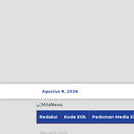
Lewati
ke
Agustus 8, 2026
konten
Redaksi
Kode Etik
Pedoman Media S
Januari 11, 2024