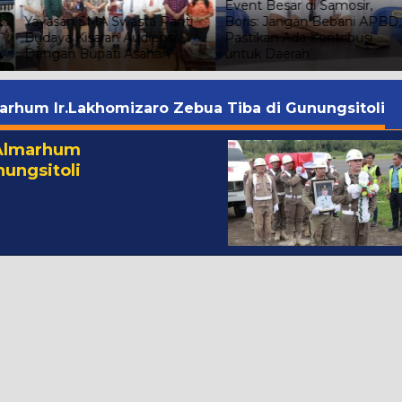
Event Besar di Samosir,
Boris: Jangan Bebani APBD,
Aniaya Istri dengan Batu
Pastikan Ada Kontribusi
hingga Kepala Berdarah, Pri
untuk Daerah
di Sibuhuan Ditahan Polisi
arhum Ir.Lakhomizaro Zebua Tiba di Gunungsitoli
 Almarhum
nungsitoli