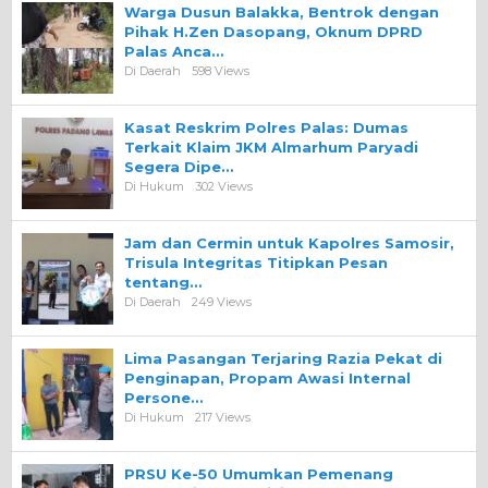
Warga Dusun Balakka, Bentrok dengan
Pihak H.Zen Dasopang, Oknum DPRD
Palas Anca…
Di Daerah
598 Views
Kasat Reskrim Polres Palas: Dumas
Terkait Klaim JKM Almarhum Paryadi
Segera Dipe…
Di Hukum
302 Views
Jam dan Cermin untuk Kapolres Samosir,
Trisula Integritas Titipkan Pesan
tentang…
Di Daerah
249 Views
Lima Pasangan Terjaring Razia Pekat di
Penginapan, Propam Awasi Internal
Persone…
Di Hukum
217 Views
PRSU Ke-50 Umumkan Pemenang