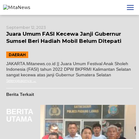
Lewati
ke
konten
September 12, 2023
Juara Umum FASI Kecewa Janji Gubernur
Sumsel Beri Hadiah Mobil Belum Ditepati
DAERAH
JAKARTA.Mitanews.co.id || Juara Umum Festival Anak Sholeh
Indonesia (FASI) tahun 2022 DPW BKPRMI Kalimantan Selatan
sangat kecewa atas janji Gubernur Sumatera Selatan
Selengkapnya
Berita Terkait
BERITA
UTAMA