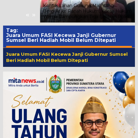
lantikan
Konflik Lahan Gunung Malintang
n Daerah BPK 45
Bergulir ke Ranah Hukum, Kuasa Hukum
«
»
Warga Rampungkan Tiga Laporan Polisi
Tag:
Juara Umum FASI Kecewa Janji Gubernur
Sumsel Beri Hadiah Mobil Belum Ditepati
Juara Umum FASI Kecewa Janji Gubernur Sumsel
Beri Hadiah Mobil Belum Ditepati