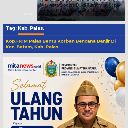
n Langit Biru
Wali Kota Sibolga Buka Turnamen Sepak
ap Aek
Bola KAMISTA Cup 2026 Tingkat
«
»
SMA/SMK
Tag:
Kab. Palas.
Kop.FKIM Palas Bantu Korban Bencana Banjir Di
Kec. Batam, Kab. Palas.