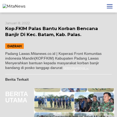
Lewati
ke
konten
Januari 8, 2022
Kop.FKIM Palas Bantu Korban Bencana
Banjir Di Kec. Batam, Kab. Palas.
DAERAH
Padang Lawas.Mitanews.co.id | Koperasi Front Komunitas
indonesia Mandiri(KOP.FKIM) Kabupaten Padang Lawas
Menyerahkan bantuan kepada masyarakat korban banjir
bandang di posko tanggap darurat
Selengkapnya
Berita Terkait
BERITA
UTAMA
tai Demokrat
Dukung Pengembangan Atlet Muda,