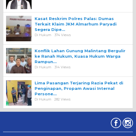
Kasat Reskrim Polres Palas: Dumas
Terkait Klaim JKM Almarhum Paryadi
Segera Dipe…
Di Hukum
374 Views
Konflik Lahan Gunung Malintang Bergulir
ke Ranah Hukum, Kuasa Hukum Warga
Rampun…
Di Hukum
314 Views
Lima Pasangan Terjaring Razia Pekat di
Penginapan, Propam Awasi Internal
Persone…
Di Hukum
282 Views