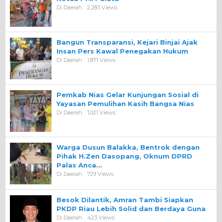
Di Daerah
2,283 Views
Bangun Transparansi, Kejari Binjai Ajak
Insan Pers Kawal Penegakan Hukum
Di Daerah
1,871 Views
Pemkab Nias Gelar Kunjungan Sosial di
Yayasan Pemulihan Kasih Bangsa Nias
Di Daerah
1,021 Views
Warga Dusun Balakka, Bentrok dengan
Pihak H.Zen Dasopang, Oknum DPRD
Palas Anca…
Di Daerah
729 Views
Besok Dilantik, Amran Tambi Siapkan
PKDP Riau Lebih Solid dan Berdaya Guna
Di Daerah
423 Views