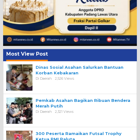
Most View Post
Dinas Sosial Asahan Salurkan Bantuan
Korban Kebakaran
Di Daerah
2,526 Views
Pemkab Asahan Bagikan Ribuan Bendera
Merah Putih
Di Daerah
2,321 Views
300 Peserta Ramaikan Futsal Trophy
Ketua PMI Paluta