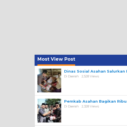
Most View Post
Dinas Sosial Asahan Salurka
Di Daerah
2,528 Views
Pemkab Asahan Bagikan Ribua
Di Daerah
2,328 Views