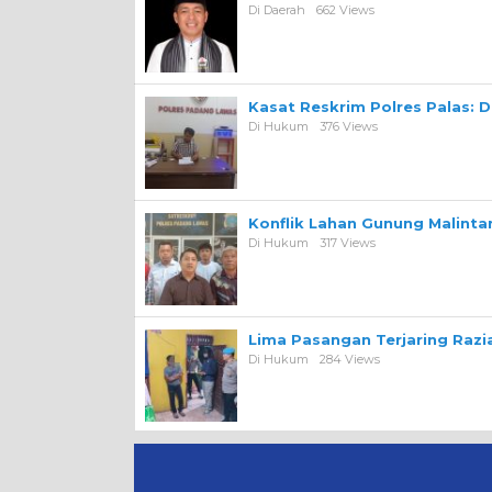
Di Daerah
662 Views
Kasat Reskrim Polres Palas: 
Di Hukum
376 Views
Konflik Lahan Gunung Malint
Di Hukum
317 Views
Lima Pasangan Terjaring Razi
Di Hukum
284 Views