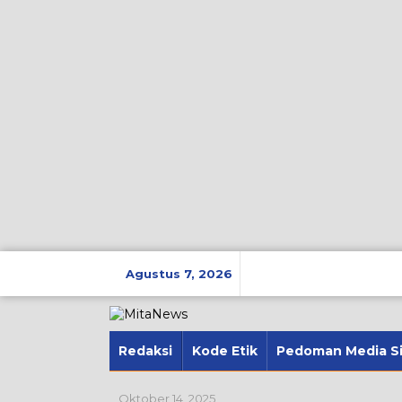
Lewati
ke
Agustus 7, 2026
konten
Redaksi
Kode Etik
Pedoman Media S
Oktober 14, 2025