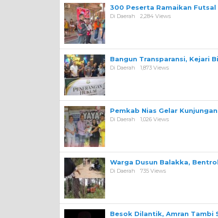
300 Peserta Ramaikan Futsal
Di Daerah
2,284 Views
Bangun Transparansi, Kejari 
Di Daerah
1,873 Views
Pemkab Nias Gelar Kunjungan 
Di Daerah
1,026 Views
Warga Dusun Balakka, Bentr
Di Daerah
735 Views
Besok Dilantik, Amran Tambi 