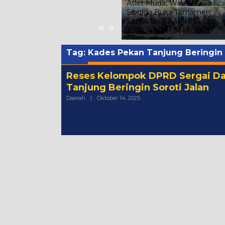
a
Demokrat Bersinergi Gelar
Atlet Muda, Wali Kota
s
Gerakan Langit Biru
Sibolga Buka Turnamen
g
Indonesia ASRI di Huntap
Sepak Bola KAMISTA Cup
«
»
Aek Parombunan
2026 Tingkat SMA/SMK
Tag:
Kades Pekan Tanjung Beringin 
Reses Kelompok DPRD Sergai Dap
Tanjung Beringin Soroti Jalan
Oleh
Daerah
|
Oktober 14, 2025
Admin