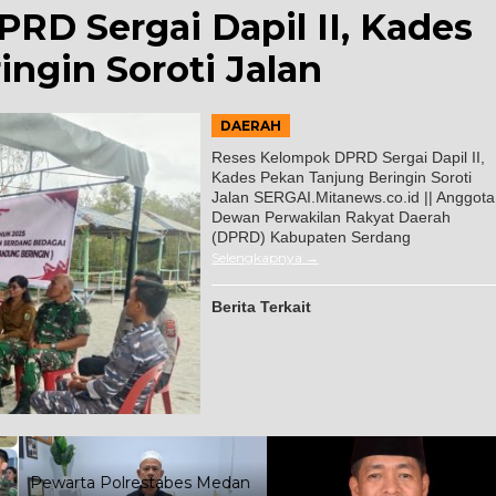
RD Sergai Dapil II, Kades
ngin Soroti Jalan
DAERAH
Reses Kelompok DPRD Sergai Dapil II,
Kades Pekan Tanjung Beringin Soroti
Jalan SERGAI.Mitanews.co.id || Anggota
Dewan Perwakilan Rakyat Daerah
(DPRD) Kabupaten Serdang
Selengkapnya
Berita Terkait
Pewarta Polrestabes Medan