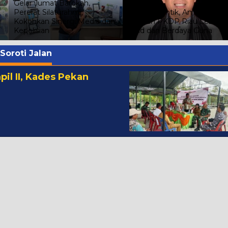
Gelar Jumat Barokah,
Pererat Silaturahmi,
Besok Dilantik, Amran Tamb
Kokohkan Sinergi Media dan
Siapkan PKDP Riau Lebih
Kepolisian
Solid dan Berdaya Guna
Soroti Jalan
il II, Kades Pekan