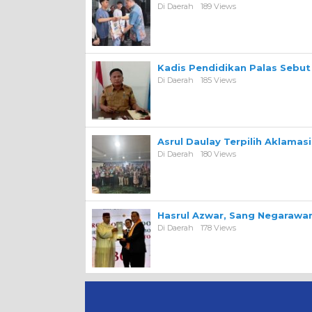
Di Daerah
189 Views
Kadis Pendidikan Palas Sebut
Di Daerah
185 Views
Asrul Daulay Terpilih Aklamas
Di Daerah
180 Views
Hasrul Azwar, Sang Negarawan
Di Daerah
178 Views