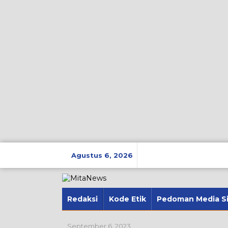
Lewati
ke
Agustus 6, 2026
konten
Redaksi
Kode Etik
Pedoman Media S
September 6, 2023