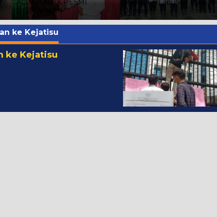
ALIM HASAK RESMI
Kelas II A Labuhan Ruku Air
DITETAPKAN
Joman
an ke Kejatisu
n ke Kejatisu