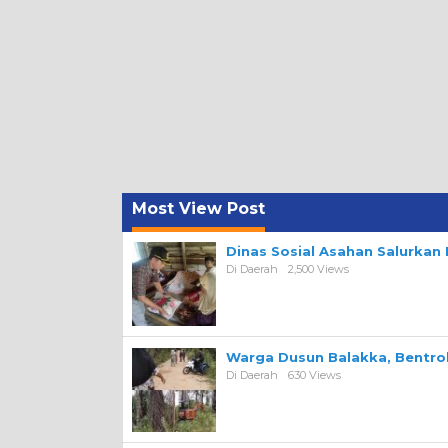
Most View Post
Dinas Sosial Asahan Salurka
Di Daerah
2,500 Views
Warga Dusun Balakka, Bentr
Di Daerah
630 Views