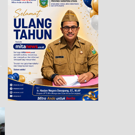
Wujud Kepedulian
Mencari Nafkah dengan
Pascabencana, Pemko
Jadwal Fleksibel: Ketika
Sibolga Salurkan Paket
Menjadi Mitra Pengemudi
School Kit BNPB untuk
Maxim Membantu Seorang