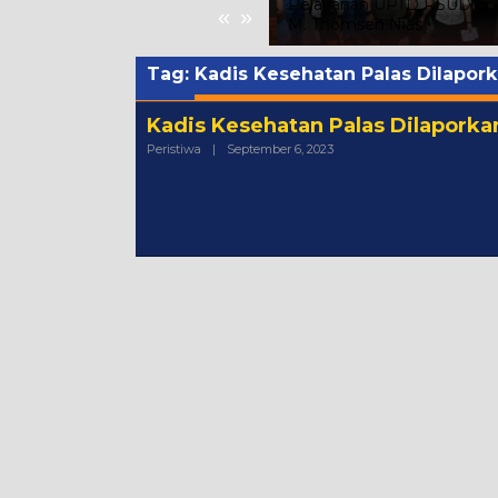
Ayah Tunggal Tetap
Pelayanan UPTD RSUD dr.
«
»
Mengasuh Buah Hatinya
M. Thomsen Nias
Tag:
Kadis Kesehatan Palas Dilapork
Kadis Kesehatan Palas Dilaporka
Oleh
Peristiwa
|
September 6, 2023
Admin