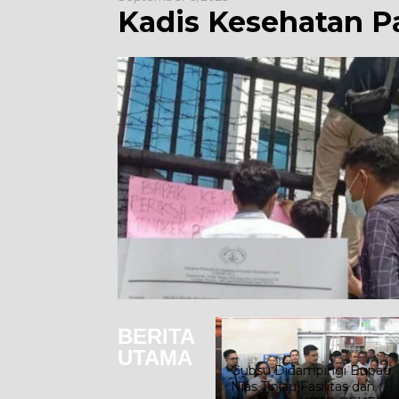
Kadis Kesehatan Pa
BERITA
Mencari Nafkah dengan
UTAMA
Jadwal Fleksibel: Ketika
Menjadi Mitra Pengemudi
Gubsu Didampingi Bupati
Maxim Membantu Seorang
Nias Tinjau Fasilitas dan