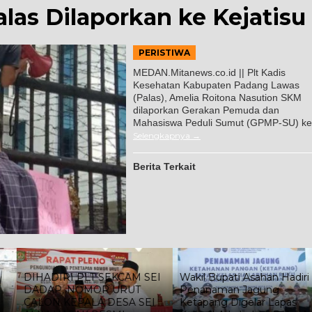
las Dilaporkan ke Kejatisu
PERISTIWA
MEDAN.Mitanews.co.id || Plt Kadis
Kesehatan Kabupaten Padang Lawas
(Palas), Amelia Roitona Nasution SKM
dilaporkan Gerakan Pemuda dan
Mahasiswa Peduli Sumut (GPMP-SU) ke
Selengkapnya
Berita Terkait
DIHADIRI PLT SEKCAM SEI
Wakil Bupati Asahan Hadiri
DADAP, NOMOR URUT
Penanaman Jagung
CALON KEPALA DESA SEI
Ketapang Digelar Lapas