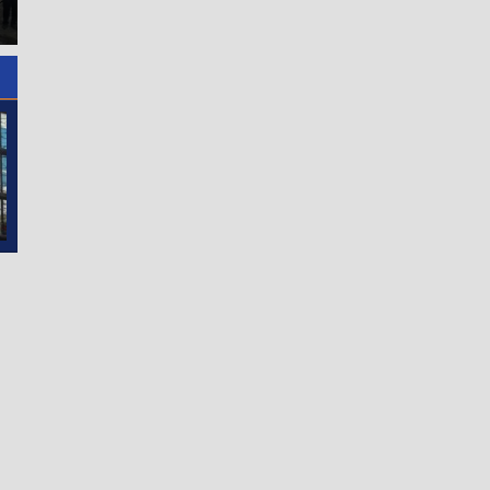
2.802 Pelajar Terdampak
Ayah Tunggal Tetap
Bencana
Mengasuh Buah Hatinya