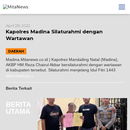
Lewati
ke
konten
April 28, 2022
Kapolres Madina Silaturahmi dengan
Wartawan
DAERAH
Madina.Mitanews.co.id | Kapolres Mandailing Natal (Madina),
AKBP HM Reza Chairul Akbar bersilaturahmi dengan wartawan
di kabupaten tersebut. Silaturahmi menjelang Idul Fitri 1443
Selengkapnya
Berita Terkait
BERITA
UTAMA