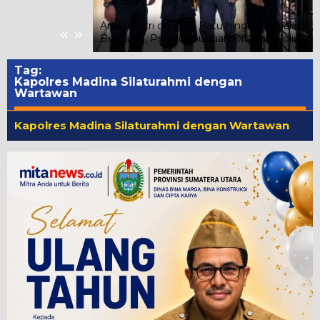
ung Event Besar
an Bebani APBD,
Aniaya Istri dengan Batu hingga Kepala
«
»
i untuk Daerah
Berdarah, Pria di Sibuhuan Ditahan Polisi
Tag:
Kapolres Madina Silaturahmi dengan
Wartawan
Kapolres Madina Silaturahmi dengan Wartawan