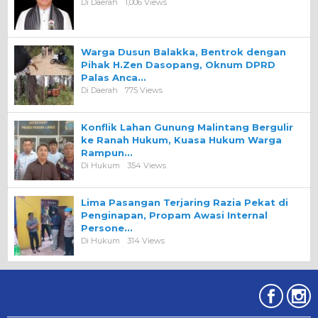
Di Daerah
1,006 Views
Warga Dusun Balakka, Bentrok dengan
Pihak H.Zen Dasopang, Oknum DPRD
Palas Anca…
Di Daerah
775 Views
Konflik Lahan Gunung Malintang Bergulir
ke Ranah Hukum, Kuasa Hukum Warga
Rampun…
Di Hukum
354 Views
Lima Pasangan Terjaring Razia Pekat di
Penginapan, Propam Awasi Internal
Persone…
Di Hukum
314 Views