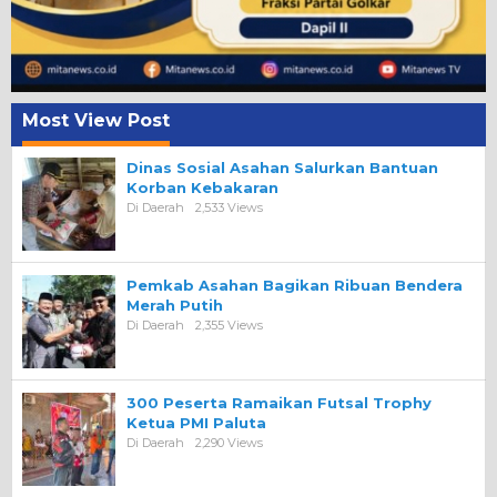
Most View Post
Dinas Sosial Asahan Salurkan Bantuan
Korban Kebakaran
Di Daerah
2,533 Views
Pemkab Asahan Bagikan Ribuan Bendera
Merah Putih
Di Daerah
2,355 Views
300 Peserta Ramaikan Futsal Trophy
Ketua PMI Paluta
Di Daerah
2,290 Views