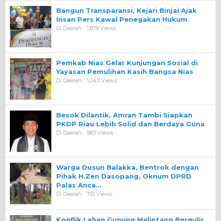
Bangun Transparansi, Kejari Binjai Ajak
Insan Pers Kawal Penegakan Hukum
Di Daerah
1,878 Views
Pemkab Nias Gelar Kunjungan Sosial di
Yayasan Pemulihan Kasih Bangsa Nias
Di Daerah
1,043 Views
Besok Dilantik, Amran Tambi Siapkan
PKDP Riau Lebih Solid dan Berdaya Guna
Di Daerah
983 Views
Warga Dusun Balakka, Bentrok dengan
Pihak H.Zen Dasopang, Oknum DPRD
Palas Anca…
Di Daerah
751 Views
Konflik Lahan Gunung Malintang Bergulir