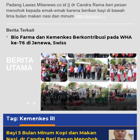
Padang Lawas.Mitanews.co.id || dr Candra Rama beri pesan
menohok kepada emak-emak karena berikan bayi di bawah
lima bulan makan nasi dan minum
Selengkapnya
Berita Terkait
Bio Farma dan Kemenkes Berkontribusi pada WHA
ke-76 di Jenewa, Swiss
BERITA
UTAMA
 Indriati Taufik
ada Kelompok
Wali Kota Sibolga Lepas Lomba Gerak
 Kelurahan
Jalan Pelajar, Semarakkan HUT ke-81
«
»
Kemerdekaan RI Tahun 2026
Tag:
Kemenkes RI
Bayi 5 Bulan Minum Kopi dan Makan
Nasi, dr Candra Beri Pesan Menohok