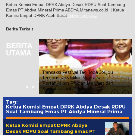
Ketua Komisi Empat DPRK Abdya Desak RDPU Soal Tambang
Emas PT Abdya Mineral Prima ABDYA.Mitanews.co.id || Ketua
Komisi Empat DPRK Aceh Barat
Selengkapnya
Berita Terkait
BERITA
UTAMA
Transaksi Festival Tao Toba Joujou
Tembus Rp6 Miliar, Wartawan
Sebagai Bagian
Pertanyakan Rincian Manfaat dan
«
»
Kontribusi untuk Samosir
Tag:
Ketua Komisi Empat DPRK Abdya Desak RDPU
Soal Tambang Emas PT Abdya Mineral Prima
Ketua Komisi Empat DPRK Abdya
Desak RDPU Soal Tambang Emas PT