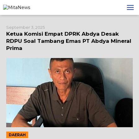
Lewati
ke
konten
September 3, 2025
Ketua Komisi Empat DPRK Abdya Desak
RDPU Soal Tambang Emas PT Abdya Mineral
Prima
DAERAH