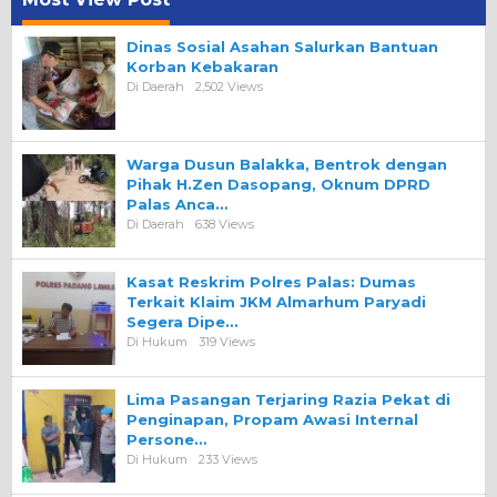
Dinas Sosial Asahan Salurkan Bantuan
Korban Kebakaran
Di Daerah
2,502 Views
Warga Dusun Balakka, Bentrok dengan
Pihak H.Zen Dasopang, Oknum DPRD
Palas Anca…
Di Daerah
638 Views
Kasat Reskrim Polres Palas: Dumas
Terkait Klaim JKM Almarhum Paryadi
Segera Dipe…
Di Hukum
319 Views
Lima Pasangan Terjaring Razia Pekat di
Penginapan, Propam Awasi Internal
Persone…
Di Hukum
233 Views