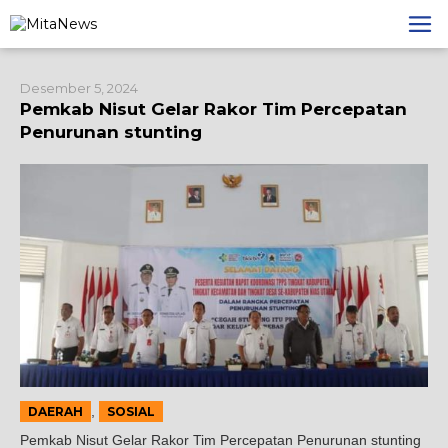
Lewati
ke
konten
Desember 5, 2024
Pemkab Nisut Gelar Rakor Tim Percepatan
Penurunan stunting
,
DAERAH
SOSIAL
Pemkab Nisut Gelar Rakor Tim Percepatan Penurunan stunting