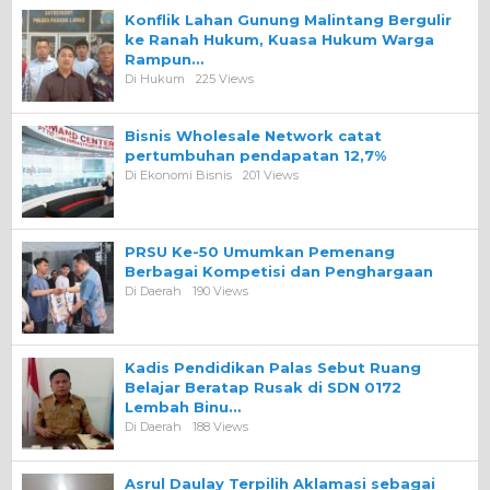
Konflik Lahan Gunung Malintang Bergulir
ke Ranah Hukum, Kuasa Hukum Warga
Rampun…
Di Hukum
225 Views
Bisnis Wholesale Network catat
pertumbuhan pendapatan 12,7%
Di Ekonomi Bisnis
201 Views
PRSU Ke-50 Umumkan Pemenang
Berbagai Kompetisi dan Penghargaan
Di Daerah
190 Views
Kadis Pendidikan Palas Sebut Ruang
Belajar Beratap Rusak di SDN 0172
Lembah Binu…
Di Daerah
188 Views
Asrul Daulay Terpilih Aklamasi sebagai